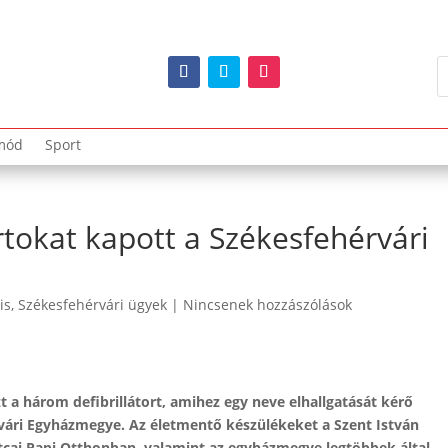
mód
Sport
rtokat kapott a Székesfehérvári
is
,
Székesfehérvári ügyek
|
Nincsenek hozzászólások
 a három defibrillátort, amihez egy neve elhallgatását kérő
vári Egyházmegye. Az életmentő készülékeket a Szent István
utcai Papi Otthonban, valamint az egyházmegye legtöbbek által