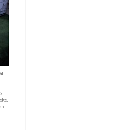
al
ó
lte,
öbb