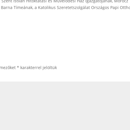
 Szent István Hitoktatási és Művelődési Ház igazgatójának, Mórocz
Barna Tímeának, a Katolikus Szeretetszolgálat Országos Papi Otth
 mezőket
*
karakterrel jelöltük