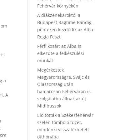
Fehérvár környékén
A diákzenekaroktól a
Budapest Ragtime Bandig –
árom
pénteken kezdődik az Alba
Regia Feszt
Férfi kosár: az Alba is
elkezdte a felkészülési
 is
munkát
Megérkeztek
Magyarországra, Svájc és
g a
Olaszország után
hamarosan Fehérváron is
i. A
szolgálatba állnak az új
Midibuszok
Eloltották a Székesfehérvár
a
szélén tomboló tüzet,
k
mindenki visszatérhetett
ésre
otthonába