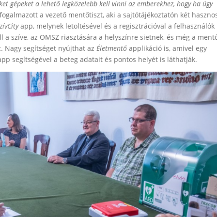
eket gépeket a lehető legközelebb kell vinni az emberekhez, hogy ha úgy
 fogalmazott a vezető mentőtiszt, aki a sajtótájékoztatón két haszno
zívCity
app, melynek letöltésével és a regisztrációval a felhasználók
ll a szíve, az OMSZ riasztására a helyszínre sietnek, és még a ment
z. Nagy segítséget nyújthat az
Életmentő
applikáció is, amivel egy
p segítségével a beteg adatait és pontos helyét is láthatják.