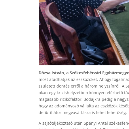
Dózsa István, a Székesfehérvári Egyházmegy
most átadhatják az eszközöket. Ahogy fogalmazo
született döntés erről a három helyszínről. A 
okán egy krízishelyzetben könnyen elérhető tá
magasabb rizikófaktor, Bodajkra pedig a nagys
hogy az adományozó vállalta az eszközök később
defibrillátor megvásárlásra is lehet lehetőség.
A sajtótájékoztató után Spányi Antal székesf