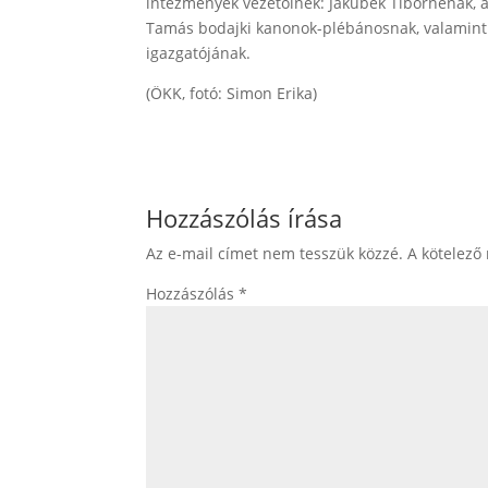
intézmények vezetőinek: Jakubek Tibornénak, a
Tamás bodajki kanonok-plébánosnak, valamint 
igazgatójának.
(ÖKK, fotó: Simon Erika)
Hozzászólás írása
Az e-mail címet nem tesszük közzé.
A kötelező
Hozzászólás
*