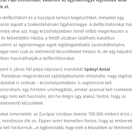
k el.
defibrillátort és a hozzájuk tartozó kiegészítőket, melyeket egy
orán kapott a Székesfehérvári Egyházmegye. A defibrillátorokat h
lembe véve azt, hogy krízishelyzetben minél előbb megérkezzen a
i és Művelődési Házba, a Petőfi utcában található Katolikus
alamint az egyházmegye egyik leglátogatottabb zarándokhelyére,
gye nem csak az életmentő készülékeket helyezi ki, de egy képzést
tben használhatják a defibrillátorokat.
Szent II. János Pál pápa népszerű mondatát
Spányi Antal
ki Palotában megrendezett sajtótájékoztatón elmondta: nagy segítsé
dolatok is szólnak – krízishelyzetekben is segítenünk kell
 szívroham, egy hirtelen szívmegállás, amikor azonnal kell cselekedn
ogy nem kell használni, ám ha mégis úgy alakul, fontos, hogy az
 életmentő készülékek.
kat ismertetett: az Európai Unióban évente 700.000 embert érint 
ny, mindössze 6%-os. Éppen ezért kiemelten fontos, hogy az embere
a kell fordulniuk.
„A legfontosabb, hogy ezek a készülékek az életment