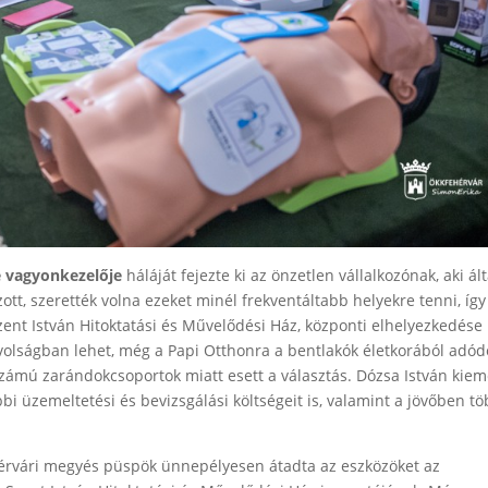
e vagyonkezelője
háláját fejezte ki az önzetlen vállalkozónak, aki ált
tt, szerették volna ezeket minél frekventáltabb helyekre tenni, így
Szent István Hitoktatási és Művelődési Ház, központi elhelyezkedése
volságban lehet, még a Papi Otthonra a bentlakók életkorából adód
zámú zarándokcsoportok miatt esett a választás. Dózsa István kieme
i üzemeltetési és bevizsgálási költségeit is, valamint a jövőben t
ehérvári megyés püspök ünnepélyesen átadta az eszközöket az