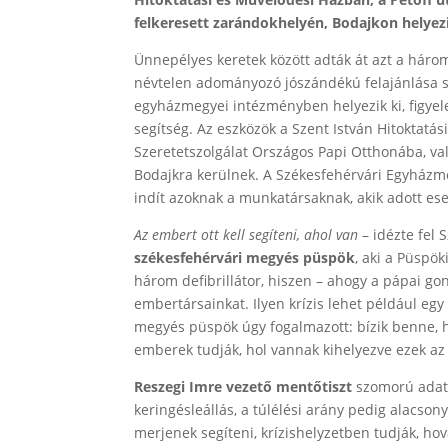
felkeresett zarándokhelyén, Bodajkon helyezi
Ünnepélyes keretek között adták át azt a három 
névtelen adományozó jószándékú felajánlása s
egyházmegyei intézményben helyezik ki, figye
segítség. Az eszközök a Szent István Hitoktatás
Szeretetszolgálat Országos Papi Otthonába, v
Bodajkra kerülnek. A Székesfehérvári Egyházme
indít azoknak a munkatársaknak, akik adott ese
Az embert ott kell segíteni, ahol van
– idézte fel 
székesfehérvári megyés püspök
, aki a Püspö
három defibrillátor, hiszen – ahogy a pápai gon
embertársainkat. Ilyen krízis lehet például egy
megyés püspök úgy fogalmazott: bízik benne, h
emberek tudják, hol vannak kihelyezve ezek az
Reszegi Imre vezető mentőtiszt
szomorú adato
keringésleállás, a túlélési arány pedig alacso
merjenek segíteni, krízishelyzetben tudják, hov