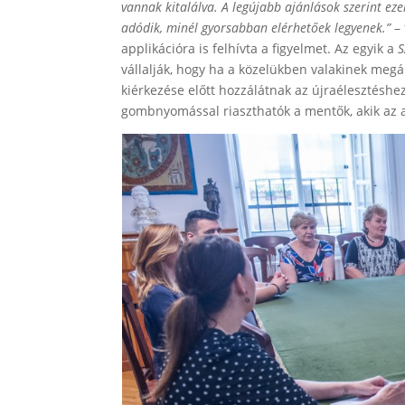
vannak kitalálva. A legújabb ajánlások szerint ez
adódik, minél gyorsabban elérhetőek legyenek.”
–
applikációra is felhívta a figyelmet. Az egyik a
S
vállalják, hogy ha a közelükben valakinek megá
kiérkezése előtt hozzálátnak az újraélesztéshe
gombnyomással riaszthatók a mentők, akik az ap