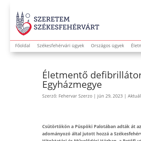
Főoldal
Székesfehérvári ügyek
Országos ügyek
Élet
Életmentő defibrilláto
Egyházmegye
Szerző:
Fehervar Szerzo
|
jún 29, 2023
|
Aktuál
Csütörtökön a Püspöki Palotában adták át azt
adományozó által jutott hozzá a Székesfehér
Hitoktatási és Művelődési Házban, a Petőfi 