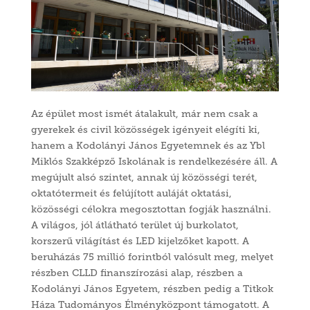
Az épület most ismét átalakult, már nem csak a
gyerekek és civil közösségek igényeit elégíti ki,
hanem a Kodolányi János Egyetemnek és az Ybl
Miklós Szakképző Iskolának is rendelkezésére áll. A
megújult alsó szintet, annak új közösségi terét,
oktatótermeit és felújított auláját oktatási,
közösségi célokra megosztottan fogják használni.
A világos, jól átlátható terület új burkolatot,
korszerű világítást és LED kijelzőket kapott. A
beruházás 75 millió forintból valósult meg, melyet
részben CLLD finanszírozási alap, részben a
Kodolányi János Egyetem, részben pedig a Titkok
Háza Tudományos Élményközpont támogatott. A