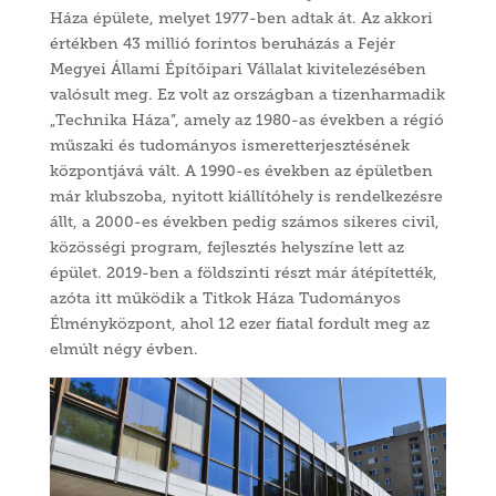
Háza épülete, melyet 1977-ben adtak át. Az akkori
értékben 43 millió forintos beruházás a Fejér
Megyei Állami Építőipari Vállalat kivitelezésében
valósult meg. Ez volt az országban a tizenharmadik
„Technika Háza”, amely az 1980-as években a régió
műszaki és tudományos ismeretterjesztésének
központjává vált. A 1990-es években az épületben
már klubszoba, nyitott kiállítóhely is rendelkezésre
állt, a 2000-es években pedig számos sikeres civil,
közösségi program, fejlesztés helyszíne lett az
épület. 2019-ben a földszinti részt már átépítették,
azóta itt működik a Titkok Háza Tudományos
Élményközpont, ahol 12 ezer fiatal fordult meg az
elmúlt négy évben.