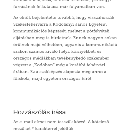
forrásának felkutatása már folyamatban van.
Az elnök bejelentette továbbá, hogy visszahozzák
Székesfehérvárra a Kodolányi János Egyetem
kommunikációs képzését, melyet a pótfelvételi
eljárásban meg is hirdetnek. Ennek nagyon sokan
örülnek majd vélhetően, ugyanis a kommunikáció
szakon számos kiváló helyi, környékbeli és
országos médiákban tevékenykedő szakember
végzett a „Kodóban” még a korábbi fehérvári
érában. Ez a szakképzés alapozta meg anno a
főiskola, majd egyetem országos hírét.
Hozzászólás írása
Az e-mail címet nem tesszük közzé.
A kötelező
mezőket
*
karakterrel jelöltük