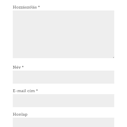
Hozzászólás
*
Név
*
E-mail cím
*
Honlap