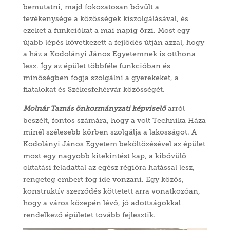
bemutatni, majd fokozatosan bővült a
tevékenysége a közösségek kiszolgálásával, és
ezeket a funkciókat a mai napig őrzi. Most egy
újabb lépés következett a fejlődés útján azzal, hogy
a ház a Kodolányi János Egyetemnek is otthona
lesz. Így az épület többféle funkcióban és
minőségben fogja szolgálni a gyerekeket, a
fiatalokat és Székesfehérvár közösségét.
Molnár Tamás önkormányzati képviselő
arról
beszélt, fontos számára, hogy a volt Technika Háza
minél szélesebb körben szolgálja a lakosságot. A
Kodolányi János Egyetem beköltözésével az épület
most egy nagyobb kitekintést kap, a kibővülő
oktatási feladattal az egész régióra hatással lesz,
rengeteg embert fog ide vonzani. Egy közös,
konstruktív szerződés köttetett arra vonatkozóan,
hogy a város közepén lévő, jó adottságokkal
rendelkező épületet tovább fejlesztik.