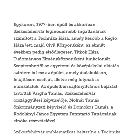
Egykoron, 1977-ben épült és akkoriban
Székesfehérvár legmodernebb ingatlanának
számított a Technika Háza, amely később a Régió
Háza lett, majd Civil Központként, az elmúlt
években pedig elsődlegesen Titkok Háza
Tudományos Élményközpontként funkcionált.
Szeptembertől az egyetemi és középiskolai oktatás
színtere is lesz az épület, amely átalakuláson,
felújításon esett át, illetve még folynak is
munkálatok. Az épületben sajtónyilvános bejárást
tartottak Vargha Tamás, Székesfehérvár
országgyűlési képviselője, Molnár Tamás
önkormányzati képviselő és Domokos Tamás, a
Kodolányi János Egyetem Fenntartó Tanácsának
elnöke részvételével.
Székesfehérvár emblematikus helyszíne a Technika