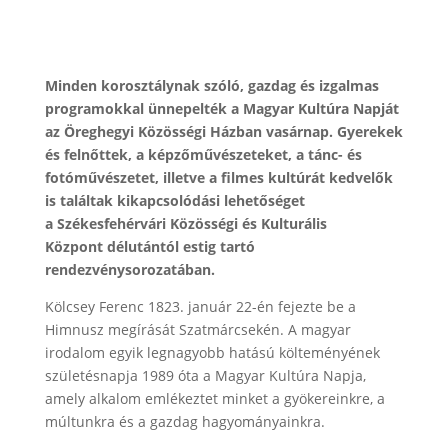
Minden korosztálynak szóló, gazdag és izgalmas
programokkal ünnepelték a Magyar Kultúra Napját
az Öreghegyi Közösségi Házban vasárnap. Gyerekek
és felnőttek, a képzőművészeteket, a tánc- és
fotóművészetet, illetve a filmes kultúrát kedvelők
is találtak kikapcsolódási lehetőséget
a Székesfehérvári Közösségi és Kulturális
Központ délutántól estig tartó
rendezvénysorozatában.
Kölcsey Ferenc 1823. január 22-én fejezte be a
Himnusz megírását Szatmárcsekén. A magyar
irodalom egyik legnagyobb hatású költeményének
születésnapja 1989 óta a Magyar Kultúra Napja,
amely alkalom emlékeztet minket a gyökereinkre, a
múltunkra és a gazdag hagyományainkra.