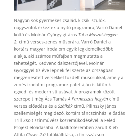
Nagyon sok gyermekes család, kicsik, szülők,
nagyszülők érkeztek a nyitó programra, Varró Dániel
költő és Molnár György gitáros
Túl a Maszat-hegyen
2.
című verses-zenés műsorára. Varró Dániel a
kortárs magyar irodalom egyik legkiemelkedőbb
alakja, aki számos műfajban megmutatta a
tehetségét. Kedvenc dalszerzőjével, Molnár
Györggyel tíz éve lépnek fel szerte az országban
megzenésített versekkel tűzdelt műsorukkal, amely a
zenés irodalmi programok palettáján is kitűnik
egyedi és modern stílusával. A programok között
szerepelt még Ács Tamás
A Parnasszus
hegyén
című
verses előadása és a
Szálkák
című, Pilinszky János
szellemiségét megidéző, kortárs táncszínházi előadás
Trill Zsolt színművész közreműködésével, a Feledi
Projekt előadásába. A kiállítóteremben zárult Kleb
Attila
Closer 2.0
fotókiállítása, a finisszázson