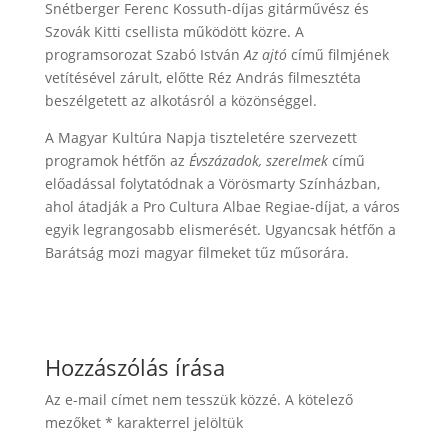
Snétberger Ferenc Kossuth-díjas gitárművész és
Szovák Kitti csellista működött közre. A
programsorozat Szabó István
Az ajtó
című filmjének
vetítésével zárult, előtte Réz András filmesztéta
beszélgetett az alkotásról a közönséggel.
A Magyar Kultúra Napja tiszteletére szervezett
programok hétfőn az
Évszázadok, szerelmek
című
előadással folytatódnak a Vörösmarty Színházban,
ahol átadják a Pro Cultura Albae Regiae-díjat, a város
egyik legrangosabb elismerését. Ugyancsak hétfőn a
Barátság mozi magyar filmeket tűz műsorára.
Hozzászólás írása
Az e-mail címet nem tesszük közzé.
A kötelező
mezőket
*
karakterrel jelöltük