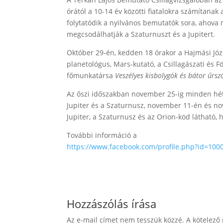
órától a 10-14 év közötti fiatalokra számítanak
folytatódik a nyilvános bemutatók sora, ahova 
megcsodálhatják a Szaturnuszt és a Jupitert.
Október 29-én, kedden 18 órakor a Hajmási Józ
planetológus, Mars-kutató, a Csillagászati és
főmunkatársa
Veszélyes kisbolygók és bátor űr
Az őszi időszakban november 25-ig minden hé
Jupiter és a Szaturnusz, november 11-én és no
Jupiter, a Szaturnusz és az Orion-köd látható, 
További információ a
https://www.facebook.com/profile.php?id=10
Hozzászólás írása
Az e-mail címet nem tesszük közzé.
A kötelező