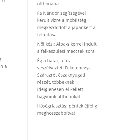
otthonába
Fa Nándor segítségével
került vízre a mobilstég –
megkezdődött a japánkert a
felújítása
Női kézi: Alba-sikerrel indult
a felkészülési meccsek sora
a
Ég a határ, a tűz
én a
veszélyezteti Feketehegy-
Szárazrét északnyugati
részét, többeknek
ideiglenesen el kellett
hagyniuk otthonukat
Hőségriasztás: péntek éjfélig
meghosszabbítva!