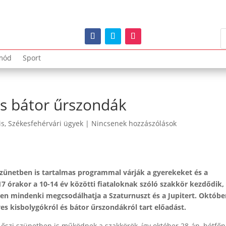
mód
Sport
és bátor űrszondák
is
,
Székesfehérvári ügyek
|
Nincsenek hozzászólások
 szünetben is tartalmas programmal várják a gyerekeket és a
17 órakor a 10-14 év közötti fiataloknak szóló szakkör kezdődik,
en mindenki megcsodálhatja a Szaturnuszt és a Jupitert. Októbe
es kisbolygókról és bátor űrszondákról tart előadást.
 őszi szünetben is működnek a szakkörök, így október 28-án, hétfőn