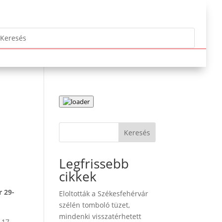
Keresés
Legfrissebb
cikkek
r 29-
Eloltották a Székesfehérvár
szélén tomboló tüzet,
mindenki visszatérhetett
 17