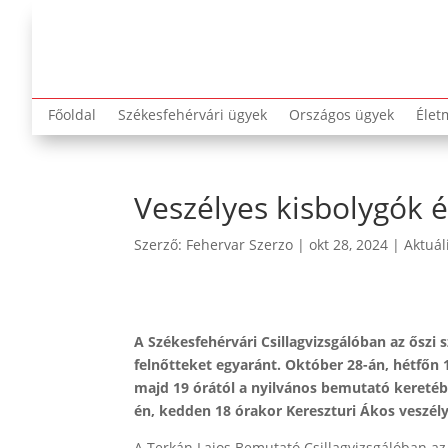
Főoldal
Székesfehérvári ügyek
Országos ügyek
Élet
Veszélyes kisbolygók 
Szerző:
Fehervar Szerzo
|
okt 28, 2024
|
Aktuál
A Székesfehérvári Csillagvizsgálóban az őszi
felnőtteket egyaránt. Október 28-án, hétfőn 
majd 19 órától a nyilvános bemutató keretéb
én, kedden 18 órakor Kereszturi Ákos veszély
A Terkán Lajos Bemutató Csillagvizsgálóban az