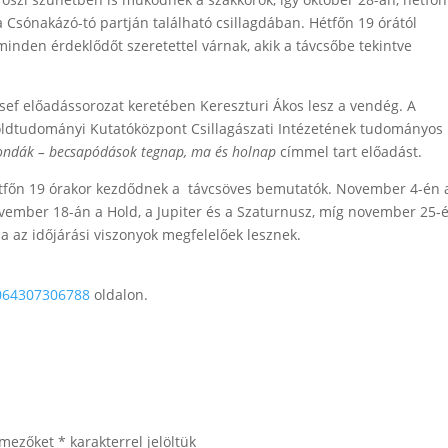
 a Csónakázó-tó partján található csillagdában. Hétfőn 19 órától
minden érdeklődőt szeretettel várnak, akik a távcsőbe tekintve
sef előadássorozat keretében Kereszturi Ákos lesz a vendég. A
 Földtudományi Kutatóközpont Csillagászati Intézetének tudományos
szondák – becsapódások tegnap, ma és holnap
címmel tart előadást.
tfőn 19 órakor kezdődnek a távcsöves bemutatók. November 4-én 
vember 18-án a Hold, a Jupiter és a Szaturnusz, míg november 25-
ha az időjárási viszonyok megfelelőek lesznek.
0064307306788
oldalon.
 mezőket
*
karakterrel jelöltük