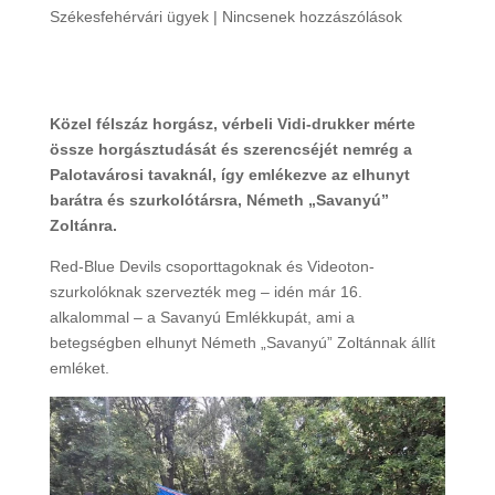
Székesfehérvári ügyek
|
Nincsenek hozzászólások
Közel félszáz horgász, vérbeli Vidi-drukker mérte
össze horgásztudását és szerencséjét nemrég a
Palotavárosi tavaknál, így emlékezve az elhunyt
barátra és szurkolótársra, Németh „Savanyú”
Zoltánra.
Red-Blue Devils csoporttagoknak és Videoton-
szurkolóknak szervezték meg – idén már 16.
alkalommal – a Savanyú Emlékkupát, ami a
betegségben elhunyt Németh „Savanyú” Zoltánnak állít
emléket.