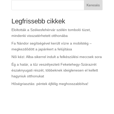
Keresés
Legfrissebb cikkek
Eloltották a Székesfehérvár szélén tomboló tüzet,
mindenki visszatérhetett otthonába
Fa Nándor segítségével került vízre a mobilstég –
megkezdődött a japánkert a felújítása
Női kézi: Alba-sikerrel indult a felkészülési meccsek sora
Ég a határ, a tűz veszélyezteti Feketehegy-Szárazrét
északnyugati részét, többeknek ideiglenesen el kellett
hagyniuk otthonukat
Hőségriasztás: péntek éjfélig meghosszabbítva!