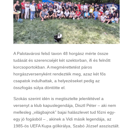
A Palotavárosi felső tavon 48 horgász mérte össze
tudását és szerencséjét két szektorban, ifi és felnőtt
korcsoportokban. A megmérettetést páros
horgászversenyként rendezték meg, azaz két fős
csapatok indulhattak, a helyezéseket pedig az
összfogás súlya döntötte el.
Szokás szerint idén is megtisztelte jelenlétével a
versenyt a klub kapuslegendája, Disztl Péter – aki nem
mellesleg „világbajnok” bajai halászlevet tud főzni egy-
egy jó fogásból – , akinek a Vidi másik legendája, az
1985-ös UEFA Kupa gólkirálya, Szabó József asszisztált.