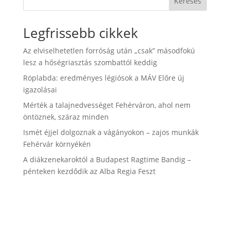
Keresés
Legfrissebb cikkek
Az elviselhetetlen forróság után „csak” másodfokú
lesz a hőségriasztás szombattól keddig
Röplabda: eredményes légiósok a MÁV Előre új
igazolásai
Mérték a talajnedvességet Fehérváron, ahol nem
öntöznek, száraz minden
Ismét éjjel dolgoznak a vágányokon – zajos munkák
Fehérvár környékén
A diákzenekaroktól a Budapest Ragtime Bandig –
pénteken kezdődik az Alba Regia Feszt