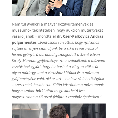
Nem túl gyakori a magyar közgyűjtemények és
múzeumok tekintetében, hogy aukción műtárgyakat
vásároljanak – mondta el
dr. Cser-Palkovics András
polgármester
.
„Fontosnak tartottuk, hogy nyilvános
sajtóeseményen számoljunk be a sikeres vásárlásról,
hiszen gyönyörű darabbal gazdagodott a Szent István
Király Múzeum gyűjteménye. Az a szándékunk a múzeum
vezetésével együtt, hogy ha bárhol a világon előkerül
olyan műtárgy, ami a városhoz kötődik és a múzeum
gyűjteményébe való, akkor azt – ha lesz rá lehetőségünk
– szeretnénk hazahozni. Külön köszönöm a múzeumnak,
hogy a szobor bárki által megtekinthető lesz
augusztusban a Fő utcai felújított rendház épületben.”