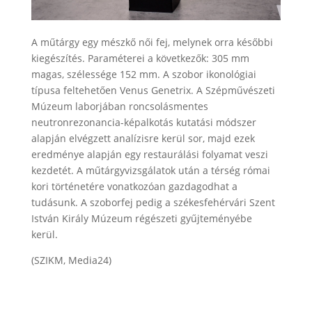
A műtárgy egy mészkő női fej, melynek orra későbbi
kiegészítés. Paraméterei a következők: 305 mm
magas, szélessége 152 mm. A szobor ikonológiai
típusa feltehetően Venus Genetrix. A Szépművészeti
Múzeum laborjában roncsolásmentes
neutronrezonancia-képalkotás kutatási módszer
alapján elvégzett analízisre kerül sor, majd ezek
eredménye alapján egy restaurálási folyamat veszi
kezdetét. A műtárgyvizsgálatok után a térség római
kori történetére vonatkozóan gazdagodhat a
tudásunk. A szoborfej pedig a székesfehérvári Szent
István Király Múzeum régészeti gyűjteményébe
kerül.
(SZIKM, Media24)