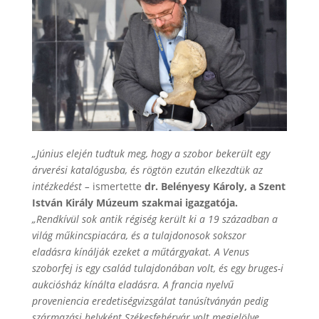
„Június elején tudtuk meg, hogy a szobor bekerült egy
árverési katalógusba, és rögtön ezután elkezdtük az
intézkedést –
ismertette
dr. Belényesy Károly, a Szent
István Király Múzeum szakmai igazgatója.
„Rendkívül sok antik régiség került ki a 19 században a
világ műkincspiacára, és a tulajdonosok sokszor
eladásra kínálják ezeket a műtárgyakat. A Venus
szoborfej is egy család tulajdonában volt, és egy bruges-i
aukciósház kínálta eladásra. A francia nyelvű
proveniencia eredetiségvizsgálat tanúsítványán pedig
származási helyként Székesfehérvár volt megjelölve.