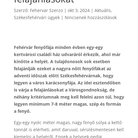
Szerző:
Fehervar Szerzo
|
okt 3, 2024
|
Aktuális
,
Székesfehérvári ügyek
|
Nincsenek hozzászólások
Fehérvár fenyőfája minden évben egy-egy
kertvárosi családi ház udvaráról érkezik, ahol már
kinőtte a helyét. A tulajdonosok sok esetben
felajánlják ezeket a nagyra nőtt fenyőfákat az
adventi időszak előtt Székesfehérvárnak, hogy
legyen a város karácsonyfája. Az idei esztendőben
is várja a felajánlásokat a Városgondnokság, de
néhány kritériumnak meg kell felelni azon túl, hogy
legyen minimum 7-8 méter magas, szép és formás
a fenyő.
Egy-egy nyolc méter magas, nagy fenyő súlya a kettő
tonnát is elérheti, amit daruval, sérülésmentesen kell
kiemelni a helyéről. Ennek a helynek pedig