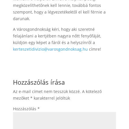
megközelíthetőnek kell lennie, továbbá fontos
szempont, hogy a légvezetékektől el kell férnie a
darunak.
A Városgondnokság kéri, hogy aki szeretné
felajánlani a kertjében nagyra nőtt fenyőfáját,
küldjön egy képet a fáról és a helyszínről a
kerteszetidivizio@varosgondnoksag.hu
címre!
Hozzászólás írása
Az e-mail címet nem tesszük közzé.
A kötelező
mezőket
*
karakterrel jelöltük
Hozzászólás
*