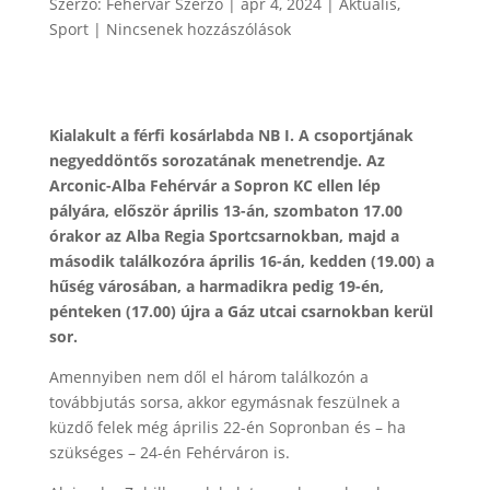
Szerző:
Fehervar Szerzo
|
ápr 4, 2024
|
Aktuális
,
Sport
|
Nincsenek hozzászólások
Kialakult a férfi kosárlabda NB I. A csoportjának
negyeddöntős sorozatának menetrendje. Az
Arconic-Alba Fehérvár a Sopron KC ellen lép
pályára, először április 13-án, szombaton 17.00
órakor az Alba Regia Sportcsarnokban, majd a
második találkozóra április 16-án, kedden (19.00) a
hűség városában, a harmadikra pedig 19-én,
pénteken (17.00) újra a Gáz utcai csarnokban kerül
sor.
Amennyiben nem dől el három találkozón a
továbbjutás sorsa, akkor egymásnak feszülnek a
küzdő felek még április 22-én Sopronban és – ha
szükséges – 24-én Fehérváron is.