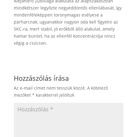
Alejandro Zubillaga alakulata az alapszakaszban
mindkétszer legyőzte negyeddöntős ellenlábasát, így
mindenféleképpen toronymagas esélyese a
párharcnak, ugyanakkor nagyon oda kell figyelni az
SKC-ra, mert stabil, jó erőkből álló alakulat, amely
hamar büntet, ha az ellenfél koncentrációja nincs
végig a csúcson.
Hozzászólás írása
Az e-mail címet nem tesszük közzé.
A kötelező
mezőket
*
karakterrel jelöltük