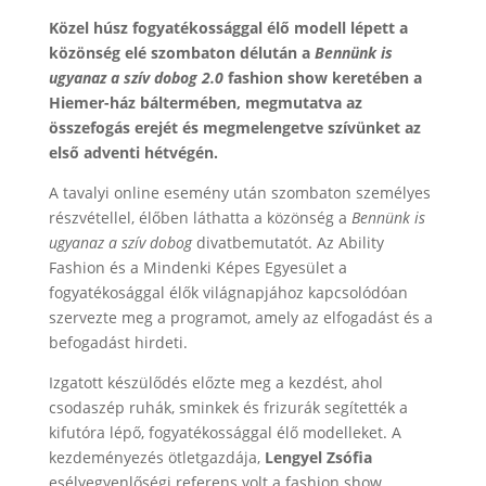
Közel húsz fogyatékossággal élő modell lépett a
közönség elé szombaton délután a
Bennünk is
ugyanaz a szív dobog 2.0
fashion show keretében a
Hiemer-ház báltermében, megmutatva az
összefogás erejét és megmelengetve szívünket az
első adventi hétvégén.
A tavalyi online esemény után szombaton személyes
részvétellel, élőben láthatta a közönség a
Bennünk is
ugyanaz a szív dobog
divatbemutatót. Az Ability
Fashion és a Mindenki Képes Egyesület a
fogyatékosággal élők világnapjához kapcsolódóan
szervezte meg a programot, amely az elfogadást és a
befogadást hirdeti.
Izgatott készülődés előzte meg a kezdést, ahol
csodaszép ruhák, sminkek és frizurák segítették a
kifutóra lépő, fogyatékossággal élő modelleket. A
kezdeményezés ötletgazdája,
Lengyel Zsófia
esélyegyenlőségi referens volt a fashion show