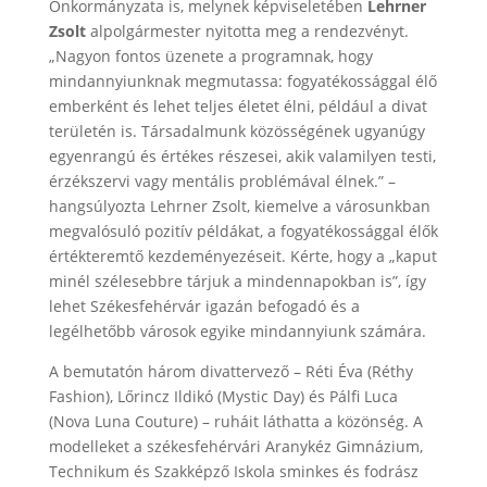
Önkormányzata is, melynek képviseletében
Lehrner
Zsolt
alpolgármester nyitotta meg a rendezvényt.
„Nagyon fontos üzenete a programnak, hogy
mindannyiunknak megmutassa: fogyatékossággal élő
emberként és lehet teljes életet élni, például a divat
területén is. Társadalmunk közösségének ugyanúgy
egyenrangú és értékes részesei, akik valamilyen testi,
érzékszervi vagy mentális problémával élnek.” –
hangsúlyozta Lehrner Zsolt, kiemelve a városunkban
megvalósuló pozitív példákat, a fogyatékossággal élők
értékteremtő kezdeményezéseit. Kérte, hogy a „kaput
minél szélesebbre tárjuk a mindennapokban is”, így
lehet Székesfehérvár igazán befogadó és a
legélhetőbb városok egyike mindannyiunk számára.
A bemutatón három divattervező – Réti Éva (Réthy
Fashion), Lőrincz Ildikó (Mystic Day) és Pálfi Luca
(Nova Luna Couture) – ruháit láthatta a közönség. A
modelleket a székesfehérvári Aranykéz Gimnázium,
Technikum és Szakképző Iskola sminkes és fodrász