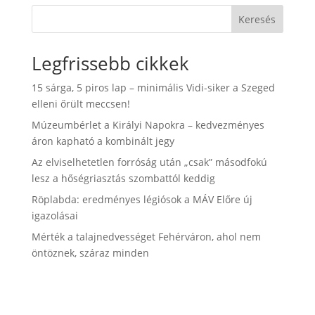
Keresés
Legfrissebb cikkek
15 sárga, 5 piros lap – minimális Vidi-siker a Szeged
elleni őrült meccsen!
Múzeumbérlet a Királyi Napokra – kedvezményes
áron kapható a kombinált jegy
Az elviselhetetlen forróság után „csak” másodfokú
lesz a hőségriasztás szombattól keddig
Röplabda: eredményes légiósok a MÁV Előre új
igazolásai
Mérték a talajnedvességet Fehérváron, ahol nem
öntöznek, száraz minden