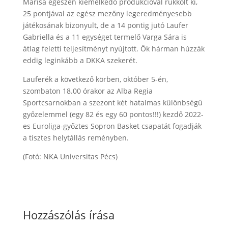
Marisa egészen kiemelkedő produkcióval rukkolt ki,
25 pontjával az egész mezőny legeredményesebb
játékosának bizonyult, de a 14 pontig jutó Laufer
Gabriella és a 11 egységet termelő Varga Sára is
átlag feletti teljesítményt nyújtott. Ők hárman húzzák
eddig leginkább a DKKA szekerét.
Lauferék a következő körben, október 5-én,
szombaton 18.00 órakor az Alba Regia
Sportcsarnokban a szezont két hatalmas különbségű
győzelemmel (egy 82 és egy 60 pontos!!!) kezdő 2022-
es Euroliga-győztes Sopron Basket csapatát fogadják
a tisztes helytállás reményben.
(Fotó: NKA Universitas Pécs)
Hozzászólás írása