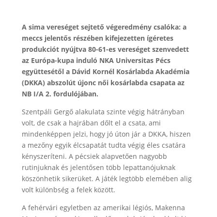
A sima vereséget sejtető végeredmény csalóka: a
meccs jelentős részében kifejezetten ígéretes
produkciót nyújtva 80-61-es vereséget szenvedett
az Európa-kupa induló NKA Universitas Pécs
együttesétől a Dávid Kornél Kosárlabda Akadémia
(DKKA) abszolút újonc női kosárlabda csapata az
NB I/A 2. fordulójában.
Szentpáli Gergő alakulata szinte végig hátrányban
volt, de csak a hajrában dőlt el a csata, ami
mindenképpen jelzi, hogy jó úton jár a DKKA, hiszen
a mezőny egyik élcsapatát tudta végig éles csatára
kényszeríteni. A pécsiek alapvetően nagyobb
rutinjuknak és jelentősen több lepattanójuknak
köszönhetik sikerüket. A játék legtöbb elemében alig
volt különbség a felek között.
A fehérvári egyletben az amerikai légiós, Makenna