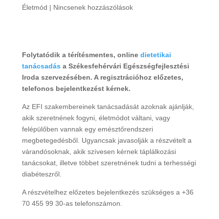
Életmód
|
Nincsenek hozzászólások
Folytatódik a térítésmentes, online
dietetikai
tanácsadás
a Székesfehérvári Egészségfejlesztési
Iroda szervezésében. A regisztrációhoz előzetes,
telefonos bejelentkezést kérnek.
Az EFI szakembereinek tanácsadását azoknak ajánlják,
akik szeretnének fogyni, életmódot váltani, vagy
felépülőben vannak egy emésztőrendszeri
megbetegedésből. Ugyancsak javasolják a részvételt a
várandósoknak, akik szívesen kérnek táplálkozási
tanácsokat, illetve többet szeretnének tudni a terhességi
diabéteszről.
A részvételhez előzetes bejelentkezés szükséges a +36
70 455 99 30-as telefonszámon.