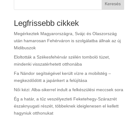
Keresés
Legfrissebb cikkek
Megérkeztek Magyarországra, Svájc és Olaszország
után hamarosan Fehérváron is szolgálatba állnak az új
Midibuszok
Eloltották a Székesfehérvár szélén tomboló tüzet,
mindenki visszatérhetett otthonába
Fa Nándor segítségével került vízre a mobilstég –
megkezdődött a japánkert a felújítása
Női kézi: Alba-sikerrel indult a felkészülési meccsek sora
Ég a határ, a tűz veszélyezteti Feketehegy-Szárazrét
északnyugati részét, többeknek ideiglenesen el kellett
hagyniuk otthonukat