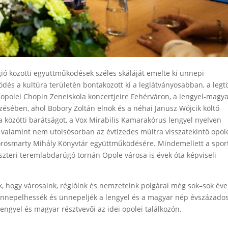
gió közötti együttműködések széles skáláját emelte ki ünnepi
dés a kultúra területén bontakozott ki a leglátványosabban, a leg
opolei Chopin Zeneiskola koncertjeire Fehérváron, a lengyel-magy
zésében, ahol Bobory Zoltán elnök és a néhai Janusz Wójcik költő
a közötti barátságot, a Vox Mirabilis Kamarakórus lengyel nyelven
e, valamint nem utolsósorban az évtizedes múltra visszatekintő opol
örösmarty Mihály Könyvtár együttműködésére. Mindemellett a spor
lveszteri teremlabdarúgó tornán Opole városa is évek óta képviseli
k, hogy városaink, régióink és nemzeteink polgárai még sok–sok éve
ünnepelhessék és ünnepeljék a lengyel és a magyar nép évszázado
engyel és magyar résztvevői az idei opolei találkozón.