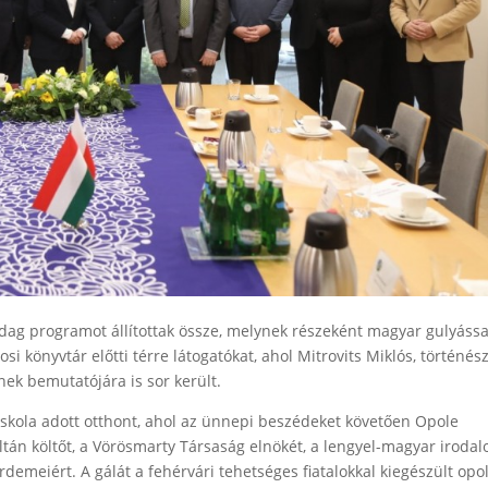
zdag programot állítottak össze, melynek részeként magyar gulyássa
i könyvtár előtti térre látogatókat, ahol Mitrovits Miklós, történész
ek bemutatójára is sor került.
skola adott otthont, ahol az ünnepi beszédeket követően Opole
tán költőt, a Vörösmarty Társaság elnökét, a lengyel-magyar irodal
emeiért. A gálát a fehérvári tehetséges fiatalokkal kiegészült opol