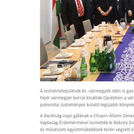
A testvértelepülések és -vármegyék idén is ga
Fejér vármegyei borral kínálták Opolében a város
polonista, tudományos kutató legújabb könyvén
A Barátság-napi gálának a Chopin Állami Zenei
Vajdaság Érdemérmével tüntették ki Bobory Zol
és művészeti együttműködések terén végzett érd