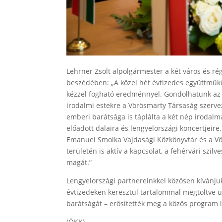
Lehrner Zsolt alpolgármester a két város és ré
beszédében: „A közel hét évtizedes együttműkö
kézzel fogható eredménnyel. Gondolhatunk az 
irodalmi estekre a Vörösmarty Társaság szerve
emberi barátsága is táplálta a két nép irodalm
előadott dalaira és lengyelországi koncertjeir
Emanuel Smolka Vajdasági Közkönyvtár és a V
területén is aktív a kapcsolat, a fehérvári szi
magát.”
Lengyelországi partnereinkkel közösen kívánju
évtizedeken keresztül tartalommal megtöltve 
barátságát – erősítették meg a közös program l
(ÖKK)