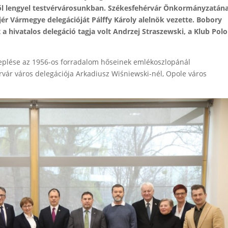
ből lengyel testvérvárosunkban. Székesfehérvár Önkormányzatán
jér Vármegye delegációját Pálffy Károly alelnök vezette. Bobory
a hivatalos delegáció tagja volt Andrzej Straszewski, a Klub Polo
plése az 1956-os forradalom hőseinek emlékoszlopánál
rvár város delegációja Arkadiusz Wiśniewski-nél, Opole város
.