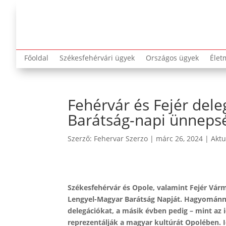
Főoldal
Székesfehérvári ügyek
Országos ügyek
Élet
Fehérvár és Fejér del
Barátság-napi ünneps
Szerző:
Fehervar Szerzo
|
márc 26, 2024
|
Aktu
Székesfehérvár és Opole, valamint Fejér Vár
Lengyel-Magyar Barátság Napját. Hagyománnyá
delegációkat, a másik évben pedig – mint az i
reprezentálják a magyar kultúrát Opolében. 