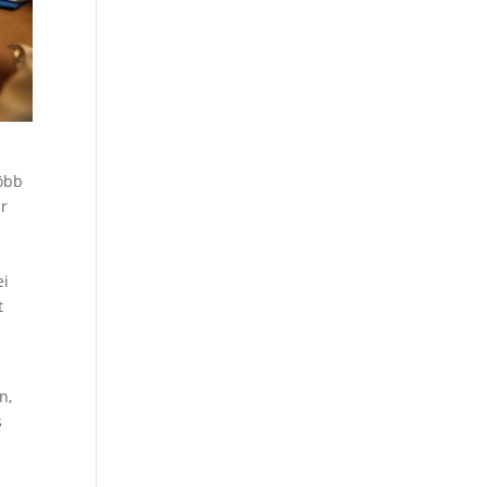
több
ar
ei
t
n,
s