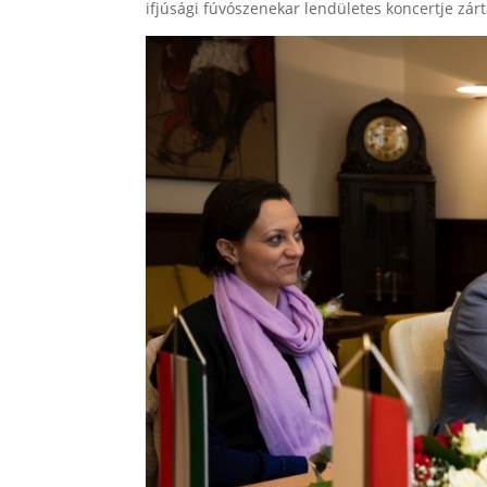
ifjúsági fúvószenekar lendületes koncertje zárt