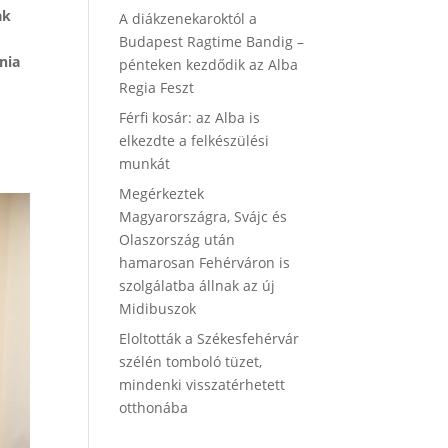
ak
A diákzenekaroktól a
Budapest Ragtime Bandig –
nia
pénteken kezdődik az Alba
Regia Feszt
Férfi kosár: az Alba is
elkezdte a felkészülési
munkát
Megérkeztek
Magyarországra, Svájc és
Olaszország után
hamarosan Fehérváron is
szolgálatba állnak az új
Midibuszok
Eloltották a Székesfehérvár
szélén tomboló tüzet,
mindenki visszatérhetett
otthonába