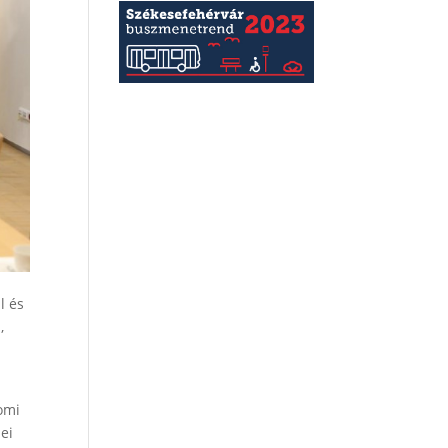
l és
,
omi
ei