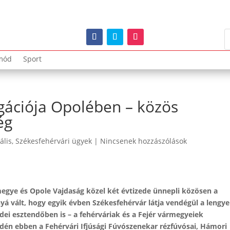
mód
Sport
egációja Opolében – közös
ég
ális
,
Székesfehérvári ügyek
|
Nincsenek hozzászólások
megye és Opole Vajdaság közel két évtizede ünnepli közösen a
 vált, hogy egyik évben Székesfehérvár látja vendégül a lengye
dei esztendőben is – a fehérváriak és a Fejér vármegyeiek
Idén ebben a Fehérvári Ifjúsági Fúvószenekar rézfúvósai, Hámori