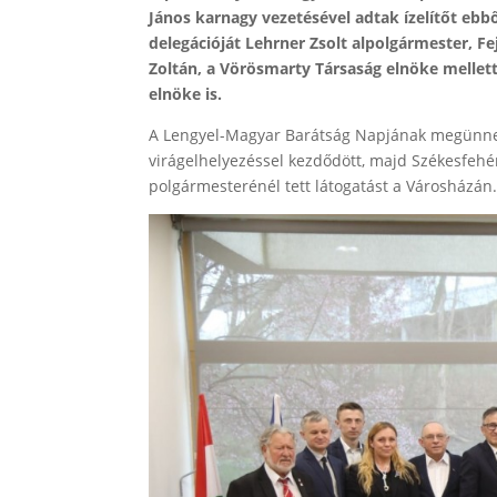
János karnagy vezetésével adtak ízelítőt eb
delegációját Lehrner Zsolt alpolgármester, Fe
Zoltán, a Vörösmarty Társaság elnöke mellett 
elnöke is.
A Lengyel-Magyar Barátság Napjának megünne
virágelhelyezéssel kezdődött, majd Székesfehé
polgármesterénél tett látogatást a Városházán