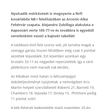
Nyolcadik mérkőzését is megnyerte a férfi
kosárlabda NB I felsőházában az Arconic-Alba
Fehérvár csapata. Alejandro Zubillaga alakulata a
Kaposvárt verte 105-77-re és továbbra is egyedüli
veretlenként vezeti a bajnoki tabellát!
A találkozó első fele szoros volt, jól tartotta magát a
somogyi gárda, hiszen félidőben még csak 3 ponttal
vezettek Vojvodáék. Ezt követően azonban egy
brutális 33-11-es negyedet repesztettek, így a záró
játékrészre nem maradt sok kérdés.
Az Albában most hatan is kétszámjegyű
dobóteljesítményt nyújtottak: a nemrégiben Kris
Martin helyett szerződtetett Roberts 21, Barnett 19,
Chambers 18, Vojvoda 17, Dickey 15, Philmore pedig
11 pontot szórt.
A kék-fehérek legközelebb majd november 25-én,