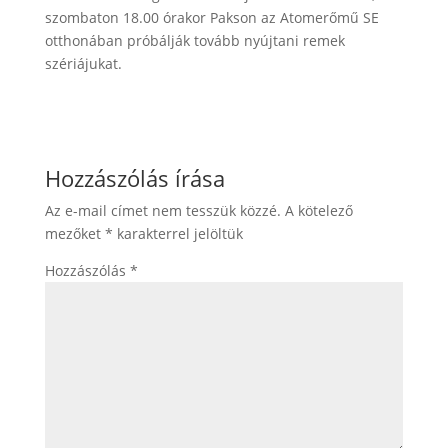
szombaton 18.00 órakor Pakson az Atomerőmű SE
otthonában próbálják tovább nyújtani remek
szériájukat.
Hozzászólás írása
Az e-mail címet nem tesszük közzé.
A kötelező
mezőket
*
karakterrel jelöltük
Hozzászólás
*