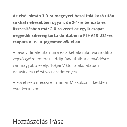
Az első, simán 3-0-ra megnyert hazai találkozó után
sokkal nehezebben ugyan, de 2-1-re behúzta és
összesítésben már 2-0-ra vezet az egyik csapat
negyedik sikeréig tartó döntőben a FEHA19 U21-es
csapata a DVTK Jegesmedvék ellen.
A tavalyi finálé után újra ez a két alakulat viaskodik a
végső győzeleméret. Eddig úgy tűnik, a címvédésre
van nagyobb esély. Tokjai Viktor alakulatában
Balasits és Dézsi volt eredményes.
A következő meccsre – immár Miskolcon – kedden
este kerül sor.
Hozzászólás írása