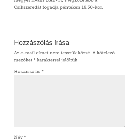
megyei rivális DAB-ot, s legközelebb a
Csíkszeredát fogadja pénteken 18.30-kor.
Hozzászólás írása
Az e-mail címet nem tesszük közzé.
A kötelező
mezőket
*
karakterrel jelöltük
Hozzászólás
*
Név
*