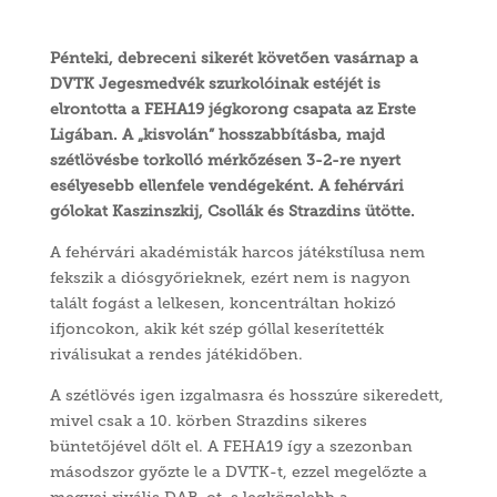
Pénteki, debreceni sikerét követően vasárnap a
DVTK Jegesmedvék szurkolóinak estéjét is
elrontotta a FEHA19 jégkorong csapata az Erste
Ligában. A „kisvolán” hosszabbításba, majd
szétlövésbe torkolló mérkőzésen 3-2-re nyert
esélyesebb ellenfele vendégeként. A fehérvári
gólokat Kaszinszkij, Csollák és Strazdins ütötte.
A fehérvári akadémisták harcos játékstílusa nem
fekszik a diósgyőrieknek, ezért nem is nagyon
talált fogást a lelkesen, koncentráltan hokizó
ifjoncokon, akik két szép góllal keserítették
riválisukat a rendes játékidőben.
A szétlövés igen izgalmasra és hosszúre sikeredett,
mivel csak a 10. körben Strazdins sikeres
büntetőjével dőlt el. A FEHA19 így a szezonban
másodszor győzte le a DVTK-t, ezzel megelőzte a