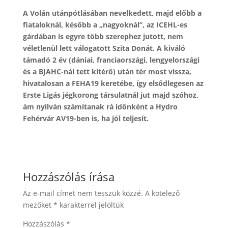
A Volán utánpótlásában nevelkedett, majd előbb a
fiataloknál, később a „nagyoknál”, az ICEHL-es
gárdában is egyre több szerephez jutott, nem
véletlenül lett válogatott Szita Donát. A kiváló
támadó 2 év (dániai, franciaországi, lengyelországi
és a BJAHC-nál tett kitérő) után tér most vissza,
hivatalosan a FEHA19 keretébe, így elsődlegesen az
Erste Ligás jégkorong társulatnál jut majd szóhoz,
ám nyilván számítanak rá időnként a Hydro
Fehérvár AV19-ben is, ha jól teljesít.
Hozzászólás írása
Az e-mail címet nem tesszük közzé.
A kötelező
mezőket
*
karakterrel jelöltük
Hozzászólás
*