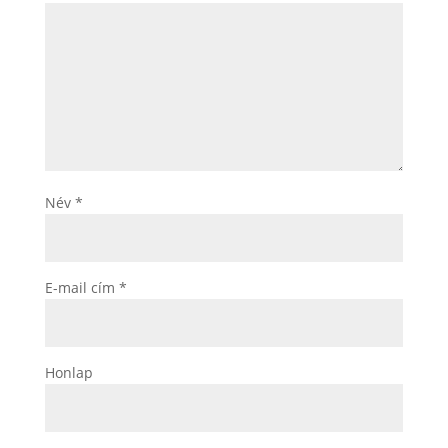
Név
*
E-mail cím
*
Honlap