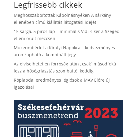
Legfrissebb cikkek
Meghosszabbították Kápolnásnyéken A sárkány
ellenében című kiállítás látogatási idejét
15 sárga, 5 piros lap – minimális Vidi-siker a Szeged
elleni őrült meccsen!
Múzeumbérlet a Királyi Napokra – kedvezményes
áron kapható a kombinált jegy
Az elviselhetetlen forróság után „csak” másodfokú
lesz a hőségriasztás szombattól keddig
Röplabda: eredményes légiósok a MÁV Előre új
igazolásai