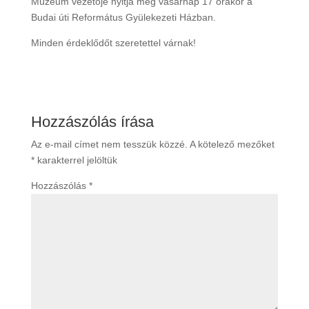
Múzeum vezetője nyitja meg vasárnap 17 órakor a
Budai úti Református Gyülekezeti Házban.
Minden érdeklődőt szeretettel várnak!
Hozzászólás írása
Az e-mail címet nem tesszük közzé.
A kötelező mezőket
*
karakterrel jelöltük
Hozzászólás
*