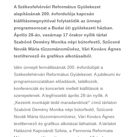
A Székesfehérvári Református Gyülekezet
alapításának 200. évfordulója kapcsán
kiállításmegnyitóval folytatódik az ünnepi
programsorozat a Budai úti gyülekezeti házban.
Április 28-án, vasárnap 17 órakor nyílik tárlat
Szabóné Demény Monika népi bútorfestő, Szűcsné
Novák Mária tűzzománcművész, Vári Kovács Ágnes
textiltervező és grafikus alkotásaiból.
Idén ünnepli fennállásának 200. évfordulóját a
Székesfehérvári Református Gyülekezet. A jubileumi év
programsorozatában előadások, találkozók,
konferenciák és koncertek mellett kiállítások is
szerepelenek. A legfrissebb április 28-án nyílik. A
„Kezeink munkáját tedd maradandóvá!” című tárlaton
Szabóné Demény Monika népi bútorfestő, Szűcsné
Novák Mária tűzzománcművész, Vári Kovács Ágnes
textiltervező és grafikus alkotásai láthatóak. A tárlatot
Halászné Kapcsándi Szilvia, a Pannonia Reformata