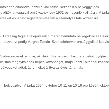
öntőjében elmondta, ezzel a kiállítással kezdődik a bélyeggyűjtők
gyűjtők anyagaival emlékeznek egy 1931-es hasonló kiállításra. A tárla
ársakat és lehetőséget teremtsenek a személyes találkozásokra.
i Társaság tagja a települések címereit bemutató bélyegekről és Fejér
A rendezvényt pedig Vargha Tamás, Székesfehérvár országgyűlési képvis
Szövetségének elnöke, aki ifiként Fehérváron kezdte a bélyeggyűjtést,
a kiállítás megnyitójának népes közönségét, majd Laczi Zoltánnal közös
bélyegeket adtak át, emléket állítva az éves tárlatnak.
almi bélyegzővel. A tárlat 2024. október 10-11-én 10-18 óra között, októ