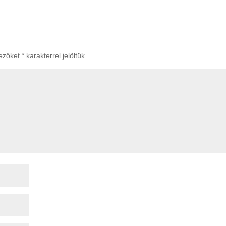
mezőket
*
karakterrel jelöltük