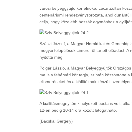
városi bélyeggyűjtő kör elnöke, Laczi Zoltán kösz
centenáriumi rendezvénysorozata, ahol dunántúli 
célja, hogy közelebb hozzák egymáshoz a gyűjtőt
Szászi József, a Magyar Heraldikai és Genealógia
megyei települések címereiről tartott előadást. 
nyitotta meg.
Polgár László, a Magyar Bélyeggyűjtők Országos 
ma is a fehérvári kör tagja, szintén köszöntötte 
elismeréseket és a kiállítóknak készült személyes 
A kiállításmegnyitón kihelyezett posta is volt, alk
12-én pedig 10-14 óra között látogatható.
(Bácskai Gergely)