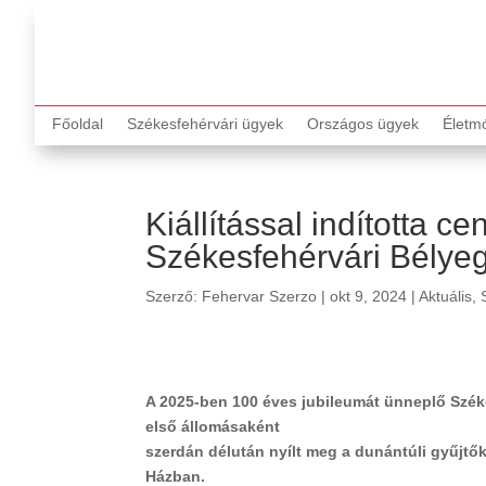
Főoldal
Székesfehérvári ügyek
Országos ügyek
Életm
Kiállítással indította c
Székesfehérvári Bélyeg
Szerző:
Fehervar Szerzo
|
okt 9, 2024
|
Aktuális
,
A 2025-ben 100 éves jubileumát ünneplő Szék
első állomásaként
szerdán délután nyílt meg a dunántúli gyűjtő
Házban.