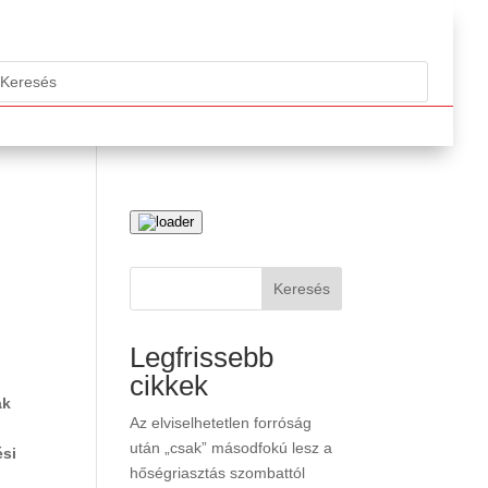
Keresés
Legfrissebb
cikkek
ak
Az elviselhetetlen forróság
után „csak” másodfokú lesz a
ési
hőségriasztás szombattól