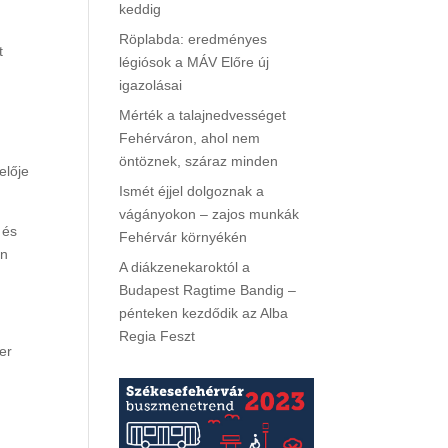
keddig
Röplabda: eredményes
t
légiósok a MÁV Előre új
igazolásai
Mérték a talajnedvességet
Fehérváron, ahol nem
öntöznek, száraz minden
elője
Ismét éjjel dolgoznak a
vágányokon – zajos munkák
 és
Fehérvár környékén
en
A diákzenekaroktól a
Budapest Ragtime Bandig –
pénteken kezdődik az Alba
Regia Feszt
ber