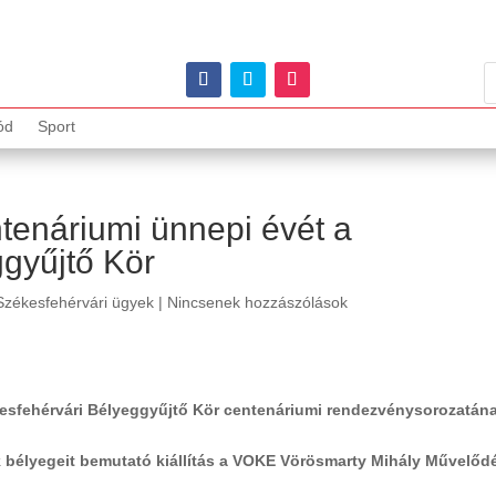
ód
Sport
entenáriumi ünnepi évét a
gyűjtő Kör
Székesfehérvári ügyek
|
Nincsenek hozzászólások
esfehérvári Bélyeggyűjtő Kör centenáriumi rendezvénysorozatán
k bélyegeit bemutató kiállítás a VOKE Vörösmarty Mihály Művelőd