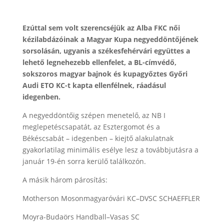
Ezúttal sem volt szerencséjük az Alba FKC női
kézilabdázóinak a Magyar Kupa negyeddöntőjének
sorsolásán, ugyanis a székesfehérvári együttes a
lehető legnehezebb ellenfelet, a BL-címvédő,
sokszoros magyar bajnok és kupagyőztes Győri
Audi ETO KC-t kapta ellenfélnek, ráadásul
idegenben.
A negyeddöntőig szépen menetelő, az NB I
meglepetéscsapatát, az Esztergomot és a
Békéscsabát – idegenben – kiejtő alakulatnak
gyakorlatilag minimális esélye lesz a továbbjutásra a
január 19-én sorra kerülő találkozón.
A másik három párosítás:
Motherson Mosonmagyaróvári KC–DVSC SCHAEFFLER
Moyra-Budaörs Handball–Vasas SC