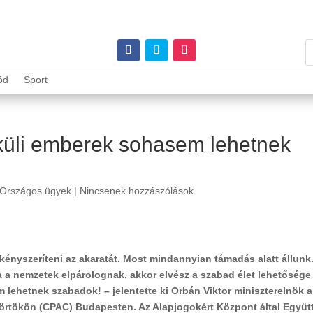
ód
Sport
lküli emberek sohasem lehetnek
Országos ügyek
|
Nincsenek hozzászólások
 kényszeríteni az akaratát. Most mindannyian támadás alatt állunk.
a nemzetek elpárolognak, akkor elvész a szabad élet lehetősége
 lehetnek szabadok! – jelentette ki Orbán Viktor miniszterelnök a
törtökön (CPAC) Budapesten. Az Alapjogokért Központ által Együt