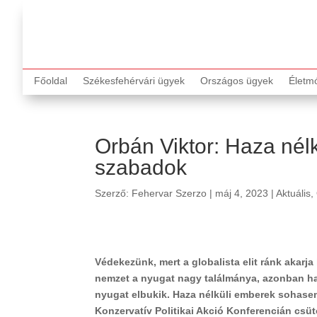
Főoldal
Székesfehérvári ügyek
Országos ügyek
Életm
Orbán Viktor: Haza né
szabadok
Szerző:
Fehervar Szerzo
|
máj 4, 2023
|
Aktuális
,
Védekezünk, mert a globalista elit ránk akarja
nemzet a nyugat nagy találmánya, azonban ha 
nyugat elbukik. Haza nélküli emberek sohasem
Konzervatív Politikai Akció Konferencián csü