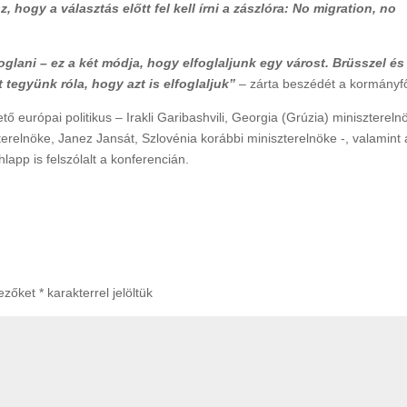
hogy a választás előtt fel kell írni a zászlóra: No migration, no
lfoglani – ez a két módja, hogy elfoglaljunk egy várost. Brüsszel és
 tegyünk róla, hogy azt is elfoglaljuk”
– zárta beszédét a kormányf
tő európai politikus – Irakli Garibashvili, Georgia (Grúzia) minisztereln
erelnöke, Janez Jansát, Szlovénia korábbi miniszterelnöke -, valamint 
app is felszólalt a konferencián.
mezőket
*
karakterrel jelöltük