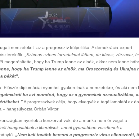
ugati nemzeteket: az a progresszív külpolitika. A demokrácia-export
niszterelnök.
„Számos színes forradalmat láttam, de káosz, zűrzavar, é
ő megerősítette, hogy ha Trump lenne az elnök, akkor nem lenne háb
enne, hogy ha Trump lenne az elnök, ma Oroszország és Ukrajna
 a békét”.
nak. Először diplomáciai nyomást gyakorolnak a nemzetekre, és aki nem 
galmakról ha azt mondod, hogy az a gyermekek szexualizálása, a
értékeket.”
A progresszívek célja, hogy elvegyék a tagállamoktól az ön
rca – hangsúlyozta Orbán Viktor.
szországban nyertek a konzervatívok, de a munka nem ér véget a
nél hangosabbak a liberálisok, annál gyorsabban veszítenek a
mányfő.
„Nem kell tovább keresni a progresszív vírus ellenszerét, it