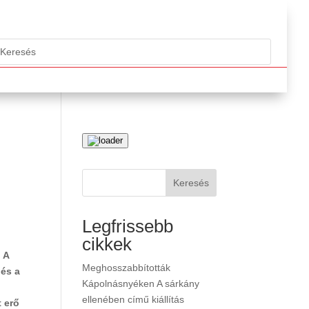
Keresés
Legfrissebb
cikkek
 A
Meghosszabbították
 és a
Kápolnásnyéken A sárkány
ellenében című kiállítás
t erő