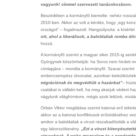
vagyunk! címmel szervezett tanácskozáson.
Beszédében a kormányfő kiemelte: nehéz rosszabb
2010-ben. Akkor az volt a kérdés, hogy „egy konzerv
országot” – fogalmazott. Hangsúlyozta: a kísérlet 
ott, ahol a liberálisok, a baloldaliak romba d
hozzá.
A kormányfő szerint a magyar siker 2015-ig senki
Györgynek köszönhetjük: ha Soros nem hirdeti me
címlapjára – mondta a kormányfő. Szavai szerint S
embercsempész útvonalat, azonban beleütközte
migrációnak és megvédtük a hazánkat”
– húzta
csatákat is vállalni kell, ha meg akarjuk védeni h
vágytunk világhírnévre, mégis azok lettünk, miutá
Orbán Viktor meglátása szerint katonai erő teki
akkor az a katonai konfliktusok erősödéséhez ve
amikor a baloldaliak a vírust rászabadították a v
egy laborszökevény.
„Ezt a vírust kitenyésztet
vírusoknak.
A woke-mozgalom és a genderide