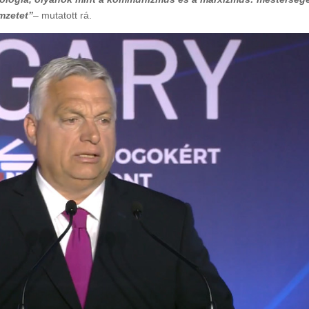
emzetet”
– mutatott rá.