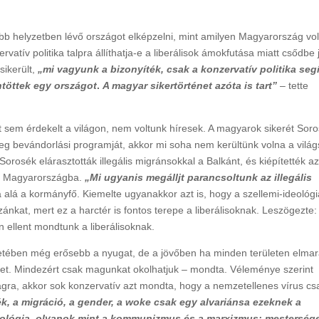
 helyzetben lévő országot elképzelni, mint amilyen Magyarország vol
atív politika talpra állíthatja-e a liberálisok ámokfutása miatt csődbe j
sikerült,
„mi vagyunk a bizonyíték, csak a konzervatív politika seg
öntöttek egy országot
.
A magyar sikertörténet azóta is tart”
– tette
t sem érdekelt a világon, nem voltunk híresek. A magyarok sikerét Soro
g bevándorlási programját, akkor mi soha nem kerültünk volna a világ
orosék elárasztották illegális migránsokkal a Balkánt, és kiépítették a
k Magyarországba.
„Mi ugyanis megálljt parancsoltunk az illegális
 alá a kormányfő. Kiemelte ugyanakkor azt is, hogy a szellemi-ideológi
azánkat, mert ez a harctér is fontos terepe a liberálisoknak. Leszögezte
n ellent mondtunk a liberálisoknak.
ntetében még erősebb a nyugat, de a jövőben ha minden területen elmar
zet. Mindezért csak magunkat okolhatjuk – mondta. Véleménye szerint
ilágra, akkor sok konzervatív azt mondta, hogy a nemzetellenes vírus cs
ték, a migráció, a gender, a woke csak egy alvariánsa ezeknek a
ológia, olyanok mint a kommunizmus és a marxizmus: mesterség