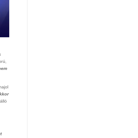
s
orú,
 nem
hajol
kkor
álló
t