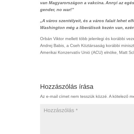
van Magyarországon a vakcina. Annyi az egész, 
gender, no war!”
„A város szentélyeit, és a város falait lehet e
Washington még a liberálisok kezén van, ezért
Orbán Viktor mellett több jelenlegi és korábbi veze
Andrej Babis, a Cseh Köztársaság korábbi miniszt
Amerikai Konzervatív Unió (ACU) elnöke, Matt Schl
Hozzászólás írása
Az e-mail címet nem tesszük közzé.
A kötelező 