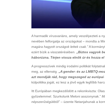
A harmadik vírusvariáns, amely veszélyezteti a ny
nevében felforgatja az országokat – mondta a Mi
magára hagyott országok lettek csak.”
A kormányf
ezért bízik a visszatérésében.
„Biztos vagyok b
háborúzna. Térjen vissza elnök úr és hozza el
A progresszívek mindig irodalmi politikát folytat
meg, az ellenség.
„A gender- és az LMBTQ-moz
azt mondják rád, hogy megszeged az európai 
külpolitika jogát, ez lesz a jövő egyik legfőbb ha
Itt Európában megkezdődött a rekonkviszta: Ola
győzelemmel. Szurkolunk Meloni asszonynak.”
Mi
népszerűségükből”
– üzente Netanjahunak a kor