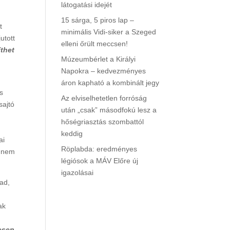
látogatási idejét
15 sárga, 5 piros lap –
t
minimális Vidi-siker a Szeged
utott
elleni őrült meccsen!
íthet
Múzeumbérlet a Királyi
Napokra – kedvezményes
áron kapható a kombinált jegy
s
Az elviselhetetlen forróság
sajtó
után „csak” másodfokú lesz a
z
hőségriasztás szombattól
keddig
ai
Röplabda: eredményes
: nem
légiósok a MÁV Előre új
igazolásai
ad,
ak
esen