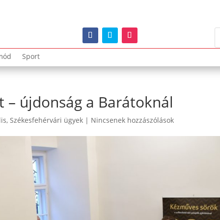
mód
Sport
t – újdonság a Barátoknál
lis
,
Székesfehérvári ügyek
|
Nincsenek hozzászólások