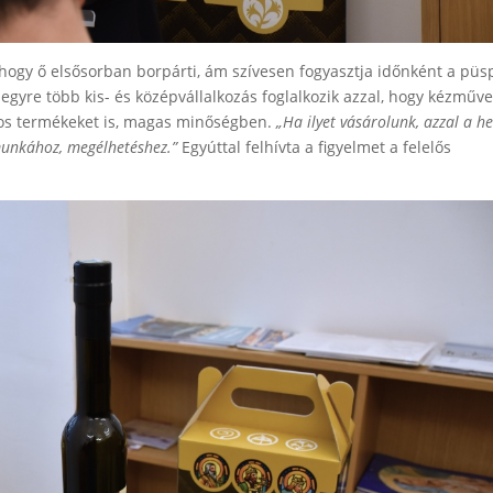
hogy ő elsősorban borpárti, ám szívesen fogyasztja időnként a püs
 egyre több kis- és középvállalkozás foglalkozik azzal, hogy kézműv
olos termékeket is, magas minőségben.
„Ha ilyet vásárolunk, azzal a he
 munkához, megélhetéshez.”
Egyúttal felhívta a figyelmet a felelős