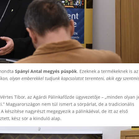
mondta
Spányi Antal megyés püspök
. Ezeknek a termékeknek is az
íkon, olyan emberekkel tudjunk kapcsolatot teremteni, akik egy szentmi
a Vértes Tibor, az Agárdi Pálinkafőzde ügyvezetője – „minden olyan j
i.” Magyarországon nem túl ismert a sörpárlat, de a tradicionális
 készítése nagyrészt megegyezik a pálinkáéval, de itt az első
tett, kész sör a kiinduló alap.