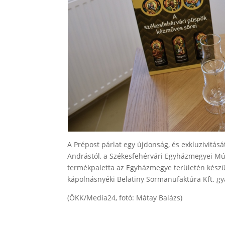
A Prépost párlat egy újdonság, és exkluzivitás
Andrástól, a Székesfehérvári Egyházmegyei Múzeu
termékpaletta az Egyházmegye területén készül
kápolnásnyéki Belatiny Sörmanufaktúra Kft. gyá
(ÖKK/Media24, fotó: Mátay Balázs)