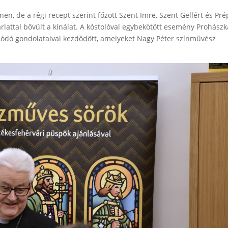
nen, de a régi recept szerint főzött Szent Imre, Szent Gellért és Pré
árlattal bővült a kínálat. A kóstolóval egybekötött esemény Prohászk
lódó gondolataival kezdődött, amelyeket Nagy Péter színművész