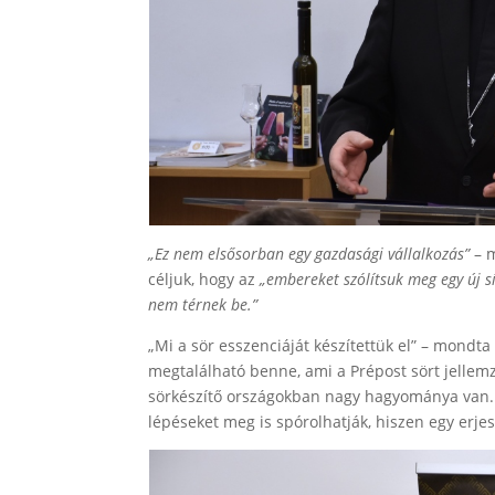
„Ez nem elsősorban egy gazdasági vállalkozás”
– 
céljuk, hogy az
„embereket szólítsuk meg egy új s
nem térnek be.”
„Mi a sör esszenciáját készítettük el” – mondt
megtalálható benne, ami a Prépost sört jellemz
sörkészítő országokban nagy hagyománya van. A
lépéseket meg is spórolhatják, hiszen egy erjesz