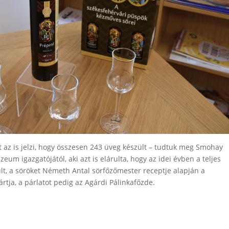
át az is jelzi, hogy összesen 243 üveg készült – tudtuk meg Smohay
m igazgatójától, aki azt is elárulta, hogy az idei évben a teljes
t, a söröket Németh Antal sörfőzőmester receptje alapján a
rtja, a párlatot pedig az Agárdi Pálinkafőzde.