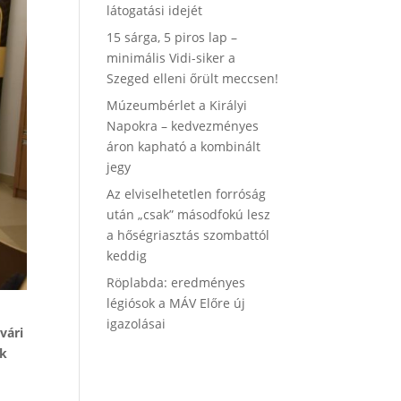
látogatási idejét
15 sárga, 5 piros lap –
minimális Vidi-siker a
Szeged elleni őrült meccsen!
Múzeumbérlet a Királyi
Napokra – kedvezményes
áron kapható a kombinált
jegy
Az elviselhetetlen forróság
után „csak” másodfokú lesz
a hőségriasztás szombattól
keddig
Röplabda: eredményes
légiósok a MÁV Előre új
igazolásai
vári
ek