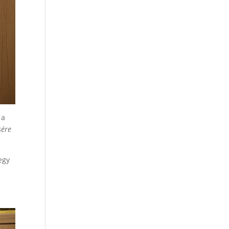
 a
sére
egy