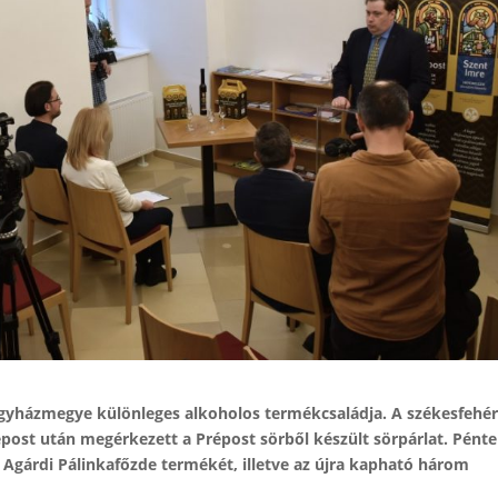
 Egyházmegye különleges alkoholos termékcsaládja. A székesfehér
répost után megérkezett a Prépost sörből készült sörpárlat. Pént
Agárdi Pálinkafőzde termékét, illetve az újra kapható három