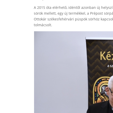
A 2015 óta elérhető, idéntől azonban új helyszí
sörök mellett, egy új termékkel, a Prépost sörp
Ottokár székesfehérvári püspök sörhöz kapcso
tolmácsolt.