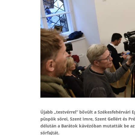
Újabb „testvérrel” bővült a Székesfehérvári
püspök sörei, Szent Imre, Szent Gellért és P
délután a Barátok kávézóban mutatták be az 
sörfajtát.