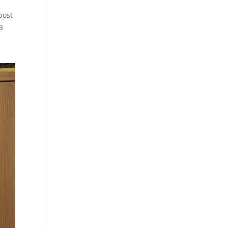
post
a