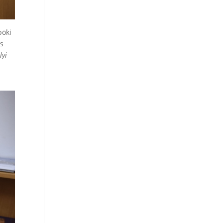
pöki
es
lyi