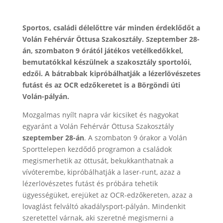
Sportos, családi délelőttre vár minden érdeklődőt a
Volán Fehérvár Öttusa Szakosztály. Szeptember 28-
án, szombaton 9 órától játékos vetélkedőkkel,
bemutatókkal készülnek a szakosztály sportolói,
edzői. A bátrabbak kipróbálhatják a lézerlövészetes
futást és az OCR edzőkeretet is a Börgöndi úti
Volán-pályán.
Mozgalmas nyílt napra vár kicsiket és nagyokat
egyaránt a Volán Fehérvár Öttusa Szakosztály
szeptember 28-án
. A szombaton 9 órakor a Volán
Sporttelepen kezdődő programon a családok
megismerhetik az öttusát, bekukkanthatnak a
vívóterembe, kipróbálhatják a laser-runt, azaz a
lézerlövészetes futást és próbára tehetik
ügyességüket, erejüket az OCR-edzőkereten, azaz a
lovaglást felváltó akadálysport-pályán. Mindenkit
szeretettel várnak, aki szeretné megismerni a