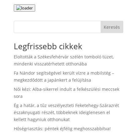
Keresés
Legfrissebb cikkek
Eloltották a Székesfehérvár szélén tomboló tüzet,
mindenki visszatérhetett otthonába
Fa Nándor segítségével került vízre a mobilstég –
megkezdődött a japánkert a felújítása
Női kézi: Alba-sikerrel indult a felkészülési meccsek
sora
Ég a határ, a tűz veszélyezteti Feketehegy-Szárazrét
északnyugati részét, többeknek ideiglenesen el
kellett hagyniuk otthonukat
Hőségriasztás: péntek éjfélig meghosszabbítva!