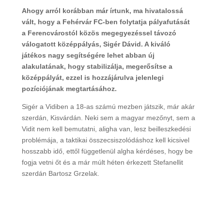
Ahogy arról korábban már írtunk, ma hivatalossá
vált, hogy a Fehérvár FC-ben folytatja pályafutását
a Ferencvárostól közös megegyezéssel távozó
válogatott középpályás, Sigér Dávid. A kiváló
játékos nagy segítségére lehet abban új
alakulatának, hogy stabilizálja, megerősítse a
középpályát, ezzel is hozzájárulva jelenlegi
pozíciójának megtartásához.
Sigér a Vidiben a 18-as számú mezben játszik, már akár
szerdán, Kisvárdán. Neki sem a magyar mezőnyt, sem a
Vidit nem kell bemutatni, aligha van, lesz beilleszkedési
problémája, a taktikai összecsiszolódáshoz kell kicsivel
hosszabb idő, ettől függetlenül algha kérdéses, hogy be
fogja vetni őt és a már múlt héten érkezett Stefanellit
szerdán Bartosz Grzelak.