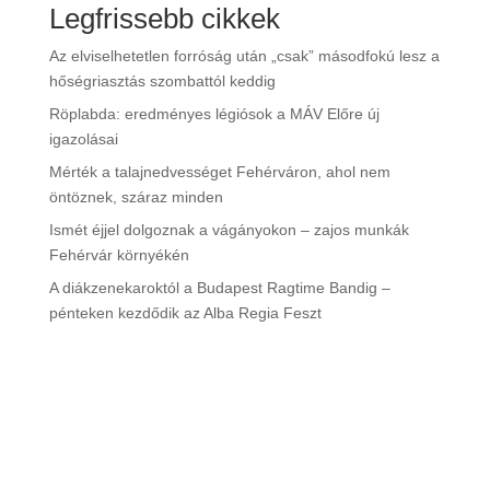
Legfrissebb cikkek
Az elviselhetetlen forróság után „csak” másodfokú lesz a
hőségriasztás szombattól keddig
Röplabda: eredményes légiósok a MÁV Előre új
igazolásai
Mérték a talajnedvességet Fehérváron, ahol nem
öntöznek, száraz minden
Ismét éjjel dolgoznak a vágányokon – zajos munkák
Fehérvár környékén
A diákzenekaroktól a Budapest Ragtime Bandig –
pénteken kezdődik az Alba Regia Feszt