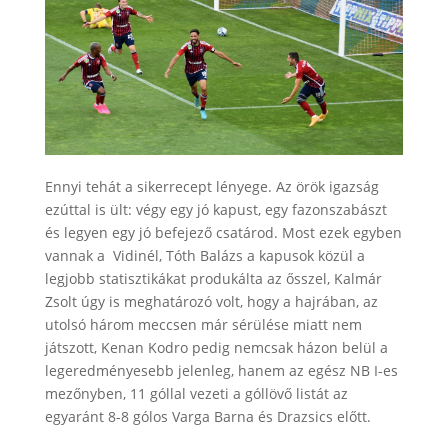
Ennyi tehát a sikerrecept lényege. Az örök igazság
ezúttal is ült: végy egy jó kapust, egy fazonszabászt
és legyen egy jó befejező csatárod. Most ezek egyben
vannak a Vidinél, Tóth Balázs a kapusok közül a
legjobb statisztikákat produkálta az ősszel, Kalmár
Zsolt úgy is meghatározó volt, hogy a hajrában, az
utolsó három meccsen már sérülése miatt nem
játszott, Kenan Kodro pedig nemcsak házon belül a
legeredményesebb jelenleg, hanem az egész NB I-es
mezőnyben, 11 góllal vezeti a góllövő listát az
egyaránt 8-8 gólos Varga Barna és Drazsics előtt.