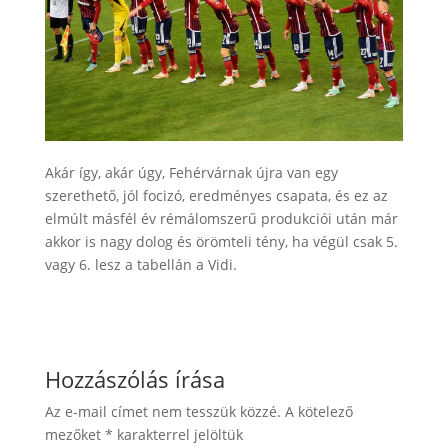
Akár így, akár úgy, Fehérvárnak újra van egy
szerethető, jól focizó, eredményes csapata, és ez az
elmúlt másfél év rémálomszerű produkciói után már
akkor is nagy dolog és örömteli tény, ha végül csak 5.
vagy 6. lesz a tabellán a Vidi.
Hozzászólás írása
Az e-mail címet nem tesszük közzé.
A kötelező
mezőket
*
karakterrel jelöltük