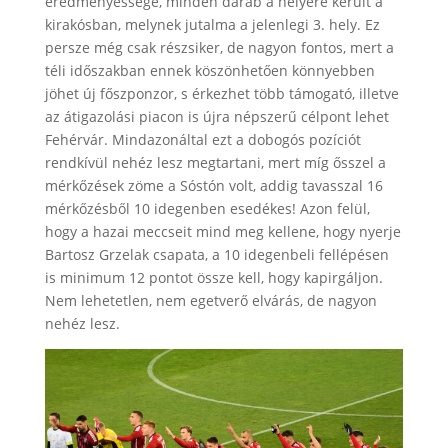
eredményessége, minden darab a helyére került a
kirakósban, melynek jutalma a jelenlegi 3. hely. Ez
persze még csak részsiker, de nagyon fontos, mert a
téli időszakban ennek köszönhetően könnyebben
jöhet új főszponzor, s érkezhet több támogató, illetve
az átigazolási piacon is újra népszerű célpont lehet
Fehérvár. Mindazonáltal ezt a dobogós pozíciót
rendkívül nehéz lesz megtartani, mert míg ősszel a
mérkőzések zöme a Sóstón volt, addig tavasszal 16
mérkőzésből 10 idegenben esedékes! Azon felül,
hogy a hazai meccseit mind meg kellene, hogy nyerje
Bartosz Grzelak csapata, a 10 idegenbeli fellépésen
is minimum 12 pontot össze kell, hogy kapirgáljon.
Nem lehetetlen, nem egetverő elvárás, de nagyon
nehéz lesz.