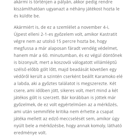
akármi is történjen a pályán, akkor pedig rendre
kiszámíthatóan ugyanazt a néhány játékost hozta le
és küldte be.
Akármiért is, de ez a szemlélet a november 4-i,
Újpest elleni 2-1-es győzelem volt, amikor Kastratit
végre nem az utolsó 15 percre hozta be, hogy
megfussa a már alaposan fáradt vendég védelmet,
hanem már a 60. minutumban, és ez végül döntőnek
is bizonyult, mert a koszovói válogatott villámléptű
szélső előbb gólt lőtt, majd beadását követően egy
védőről került a szintén cserként beállt Karamoko elé
a labda, aki a győztes találatot is megszerezte. Két
csere, ami időben jött, sikeres volt, mert mind a két
játékos gólt is szerzett. Bár korábban is jöttek már
győzelmek, de ez volt egyértelműen az a mérkőzés,
ami után semmiféle kritika nem érhette a csapat
játéka mellett az edző meccselését sem, amikor úgy
nyúlt bele a mérkőzésbe, hogy annak komoly, látható
eredménye volt.