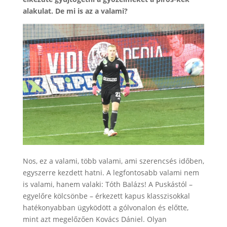
alakulat. De mi is az a valami?
Nos, ez a valami, több valami, ami szerencsés időben,
egyszerre kezdett hatni. A legfontosabb valami nem
is valami, hanem valaki: Tóth Balázs! A Puskástól –
egyelőre kölcsönbe – érkezett kapus klasszisokkal
hatékonyabban ügyködött a gólvonalon és előtte,
mint azt megelőzően Kovács Dániel. Olyan