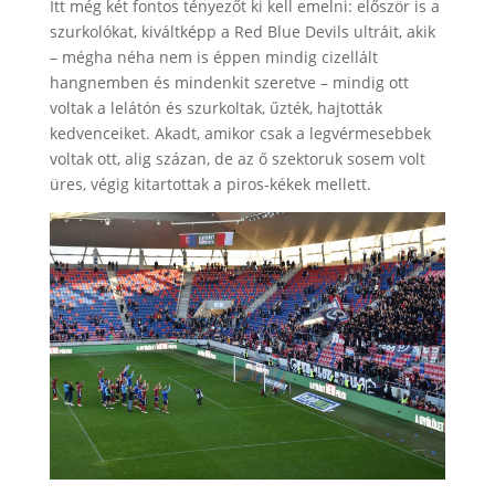
Itt még két fontos tényezőt ki kell emelni: először is a
szurkolókat, kiváltképp a Red Blue Devils ultráit, akik
– mégha néha nem is éppen mindig cizellált
hangnemben és mindenkit szeretve – mindig ott
voltak a lelátón és szurkoltak, űzték, hajtották
kedvenceiket. Akadt, amikor csak a legvérmesebbek
voltak ott, alig százan, de az ő szektoruk sosem volt
üres, végig kitartottak a piros-kékek mellett.