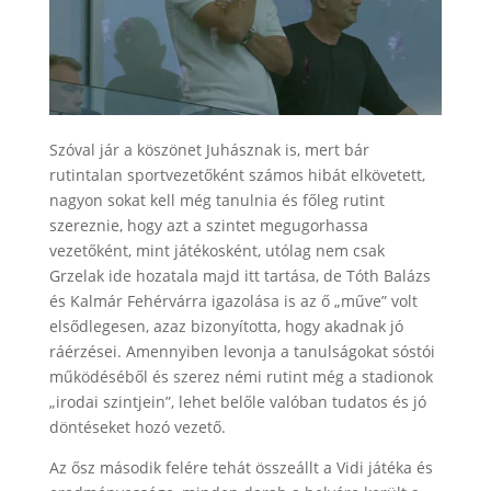
Szóval jár a köszönet Juhásznak is, mert bár
rutintalan sportvezetőként számos hibát elkövetett,
nagyon sokat kell még tanulnia és főleg rutint
szereznie, hogy azt a szintet megugorhassa
vezetőként, mint játékosként, utólag nem csak
Grzelak ide hozatala majd itt tartása, de Tóth Balázs
és Kalmár Fehérvárra igazolása is az ő „műve” volt
elsődlegesen, azaz bizonyította, hogy akadnak jó
ráérzései. Amennyiben levonja a tanulságokat sóstói
működéséből és szerez némi rutint még a stadionok
„irodai szintjein”, lehet belőle valóban tudatos és jó
döntéseket hozó vezető.
Az ősz második felére tehát összeállt a Vidi játéka és