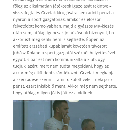
főleg az alkalmatlan játékosok igazolását tekintve –
visszafogta és Grzelak kirúgására sem adott pénzt a
nyáron a sportigazgatónak, amikor ez először
felvetődött komolyabban, majd a gyászos MK-kiesés
után sem, utólag igencsak jó húzásnak bizonyult, ha
akkor ezt még senki nem is sejthette. Éppen az
említett erzsébeti kupablamát követően távozott
Juhász Roland a sportigazgatói székből helyettesével
együtt, s bár ezt nem kommunikálta a klub, úgy
tudjuk, azért, mert nem tudta megoldani, hogy az
akkor még elküldeni szándékozott Grzelak megkapja
a szerződése szerint – amit ő kötött vele – neki járó
pénzt, ezért inkább ő ment. Akkor még nem sejthette,
hogy utólag milyen jól is jött ez a Vidinek.