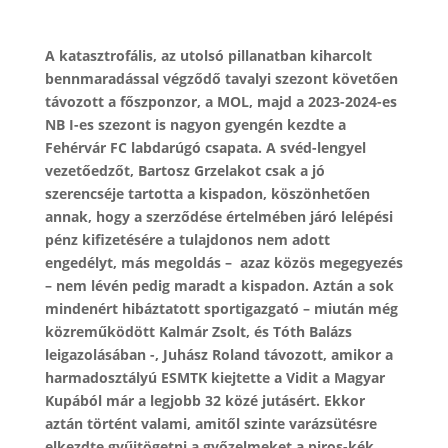
A katasztrofális, az utolsó pillanatban kiharcolt
bennmaradással végződő tavalyi szezont követően
távozott a főszponzor, a MOL, majd a 2023-2024-es
NB I-es szezont is nagyon gyengén kezdte a
Fehérvár FC labdarúgó csapata. A svéd-lengyel
vezetőedzőt, Bartosz Grzelakot csak a jó
szerencséje tartotta a kispadon, köszönhetően
annak, hogy a szerződése értelmében járó lelépési
pénz kifizetésére a tulajdonos nem adott
engedélyt, más megoldás – azaz közös megegyezés
– nem lévén pedig maradt a kispadon. Aztán a sok
mindenért hibáztatott sportigazgató – miután még
közreműködött Kalmár Zsolt, és Tóth Balázs
leigazolásában -, Juhász Roland távozott, amikor a
harmadosztályú ESMTK kiejtette a Vidit a Magyar
Kupából már a legjobb 32 közé jutásért. Ekkor
aztán történt valami, amitől szinte varázsütésre
elkezdte gyűjtögetni a győzelmeket a piros-kék