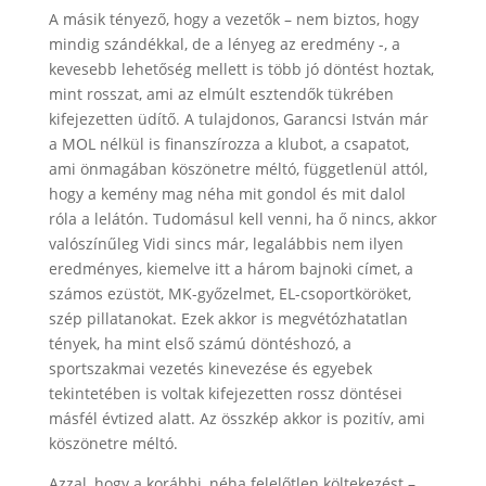
A másik tényező, hogy a vezetők – nem biztos, hogy
mindig szándékkal, de a lényeg az eredmény -, a
kevesebb lehetőség mellett is több jó döntést hoztak,
mint rosszat, ami az elmúlt esztendők tükrében
kifejezetten üdítő. A tulajdonos, Garancsi István már
a MOL nélkül is finanszírozza a klubot, a csapatot,
ami önmagában köszönetre méltó, függetlenül attól,
hogy a kemény mag néha mit gondol és mit dalol
róla a lelátón. Tudomásul kell venni, ha ő nincs, akkor
valószínűleg Vidi sincs már, legalábbis nem ilyen
eredményes, kiemelve itt a három bajnoki címet, a
számos ezüstöt, MK-győzelmet, EL-csoportköröket,
szép pillatanokat. Ezek akkor is megvétózhatatlan
tények, ha mint első számú döntéshozó, a
sportszakmai vezetés kinevezése és egyebek
tekintetében is voltak kifejezetten rossz döntései
másfél évtized alatt. Az összkép akkor is pozitív, ami
köszönetre méltó.
Azzal, hogy a korábbi, néha felelőtlen költekezést –