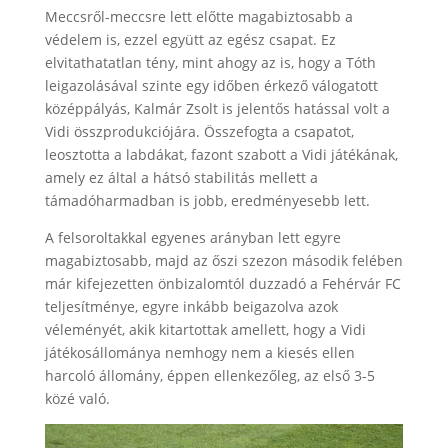
Meccsről-meccsre lett előtte magabiztosabb a
védelem is, ezzel együtt az egész csapat. Ez
elvitathatatlan tény, mint ahogy az is, hogy a Tóth
leigazolásával szinte egy időben érkező válogatott
középpályás, Kalmár Zsolt is jelentős hatással volt a
Vidi összprodukciójára. Összefogta a csapatot,
leosztotta a labdákat, fazont szabott a Vidi játékának,
amely ez által a hátsó stabilitás mellett a
támadóharmadban is jobb, eredményesebb lett.
A felsoroltakkal egyenes arányban lett egyre
magabiztosabb, majd az őszi szezon második felében
már kifejezetten önbizalomtól duzzadó a Fehérvár FC
teljesítménye, egyre inkább beigazolva azok
véleményét, akik kitartottak amellett, hogy a Vidi
játékosállománya nemhogy nem a kiesés ellen
harcoló állomány, éppen ellenkezőleg, az első 3-5
közé való.