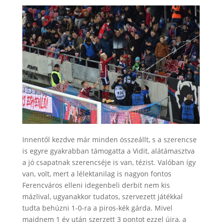
Innentől kezdve már minden összeállt, s a szerencse
is egyre gyakrabban támogatta a Vidit, alátámasztva
a jó csapatnak szerencséje is van, tézist. Valóban így
van, volt, mert a lélektanilag is nagyon fontos
Ferencváros elleni idegenbeli derbit nem kis
mázlival, ugyanakkor tudatos, szervezett játékkal
tudta behúzni 1-0-ra a piros-kék gárda. Mivel
majdnem 1 év után szerzett 3 pontot ezzel újra, a