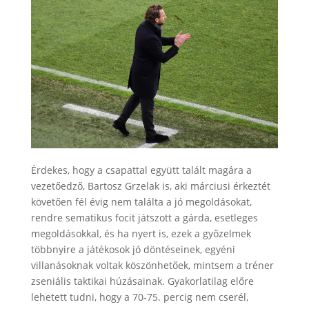
Érdekes, hogy a csapattal együtt talált magára a
vezetőedző, Bartosz Grzelak is, aki márciusi érkeztét
követően fél évig nem találta a jó megoldásokat,
rendre sematikus focit játszott a gárda, esetleges
megoldásokkal, és ha nyert is, ezek a győzelmek
többnyire a játékosok jó döntéseinek, egyéni
villanásoknak voltak köszönhetőek, mintsem a tréner
zseniális taktikai húzásainak. Gyakorlatilag előre
lehetett tudni, hogy a 70-75. percig nem cserél,