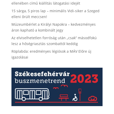
ellenében című kiállítás látogatási idejét
15 sárga, 5 piros lap – minimális Vidi-siker a Szeged
elleni őrült meccsen!
Múzeumbérlet a Királyi Napokra – kedvezményes
áron kapható a kombinált jegy
Az elviselhetetlen forróság után „csak” másodfokú
lesz a hőségriasztás szombattól keddig
Röplabda: eredményes légiósok a MÁV Előre új
igazolásai