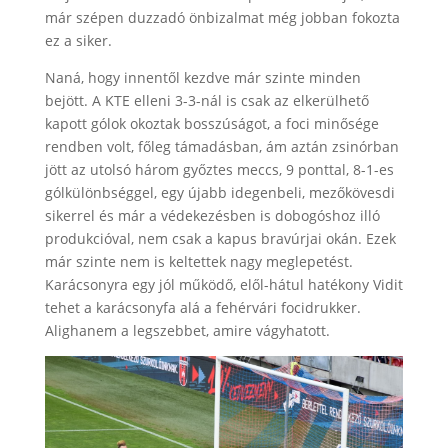
már szépen duzzadó önbizalmat még jobban fokozta
ez a siker.
Naná, hogy innentől kezdve már szinte minden
bejött. A KTE elleni 3-3-nál is csak az elkerülhető
kapott gólok okoztak bosszúságot, a foci minősége
rendben volt, főleg támadásban, ám aztán zsinórban
jött az utolsó három győztes meccs, 9 ponttal, 8-1-es
gólkülönbséggel, egy újabb idegenbeli, mezőkövesdi
sikerrel és már a védekezésben is dobogóshoz illó
produkcióval, nem csak a kapus bravúrjai okán. Ezek
már szinte nem is keltettek nagy meglepetést.
Karácsonyra egy jól működő, elől-hátul hatékony Vidit
tehet a karácsonyfa alá a fehérvári focidrukker.
Alighanem a legszebbet, amire vágyhatott.