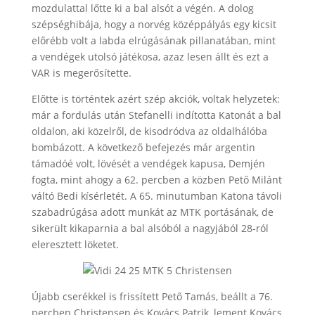
mozdulattal lőtte ki a bal alsót a végén. A dolog
szépséghibája, hogy a norvég középpályás egy kicsit
előrébb volt a labda elrúgásának pillanatában, mint
a vendégek utolsó játékosa, azaz lesen állt és ezt a
VAR is megerősítette.
Előtte is történtek azért szép akciók, voltak helyzetek:
már a fordulás után Stefanelli indította Katonát a bal
oldalon, aki közelről, de kisodródva az oldalhálóba
bombázott. A következő befejezés már argentin
támadóé volt, lövését a vendégek kapusa, Demjén
fogta, mint ahogy a 62. percben a közben Pető Milánt
váltó Bedi kísérletét. A 65. minutumban Katona távoli
szabadrúgása adott munkát az MTK portásának, de
sikerült kikaparnia a bal alsóból a nagyjából 28-ról
eleresztett löketet.
Újabb cserékkel is frissített Pető Tamás, beállt a 76.
percben Christensen és Kovács Patrik, lement Kovács