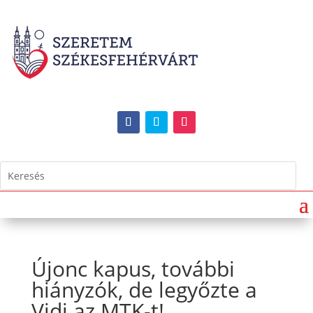
Újonc kapus, további
hiányzók, de legyőzte a
Vidi az MTK-t!