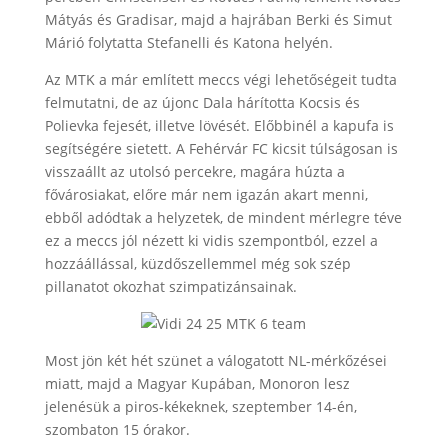
Mátyás és Gradisar, majd a hajrában Berki és Simut
Márió folytatta Stefanelli és Katona helyén.
Az MTK a már említett meccs végi lehetőségeit tudta
felmutatni, de az újonc Dala hárította Kocsis és
Polievka fejesét, illetve lövését. Előbbinél a kapufa is
segítségére sietett. A Fehérvár FC kicsit túlságosan is
visszaállt az utolsó percekre, magára húzta a
fővárosiakat, előre már nem igazán akart menni,
ebből adódtak a helyzetek, de mindent mérlegre téve
ez a meccs jól nézett ki vidis szempontból, ezzel a
hozzáállással, küzdőszellemmel még sok szép
pillanatot okozhat szimpatizánsainak.
Most jön két hét szünet a válogatott NL-mérkőzései
miatt, majd a Magyar Kupában, Monoron lesz
jelenésük a piros-kékeknek, szeptember 14-én,
szombaton 15 órakor.