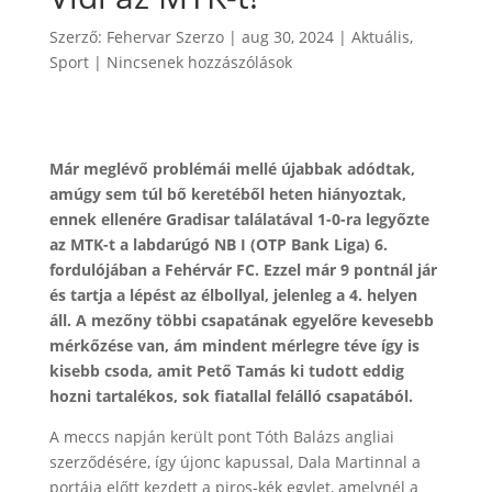
Szerző:
Fehervar Szerzo
|
aug 30, 2024
|
Aktuális
,
Sport
|
Nincsenek hozzászólások
Már meglévő problémái mellé újabbak adódtak,
amúgy sem túl bő keretéből heten hiányoztak,
ennek ellenére Gradisar találatával 1-0-ra legyőzte
az MTK-t a labdarúgó NB I (OTP Bank Liga) 6.
fordulójában a Fehérvár FC. Ezzel már 9 pontnál jár
és tartja a lépést az élbollyal, jelenleg a 4. helyen
áll. A mezőny többi csapatának egyelőre kevesebb
mérkőzése van, ám mindent mérlegre téve így is
kisebb csoda, amit Pető Tamás ki tudott eddig
hozni tartalékos, sok fiatallal felálló csapatából.
A meccs napján került pont Tóth Balázs angliai
szerződésére, így újonc kapussal, Dala Martinnal a
portája előtt kezdett a piros-kék egylet, amelynél a