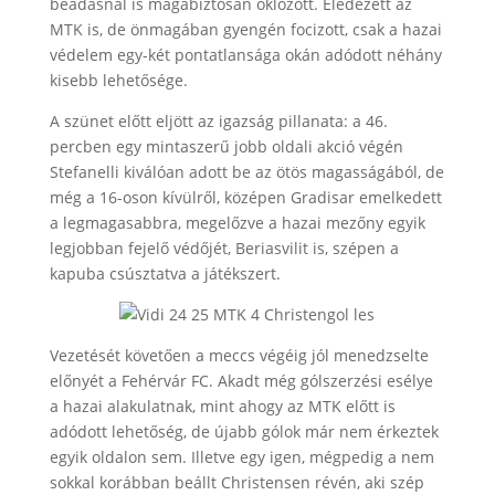
beadásnál is magabiztosan öklözött. Éledezett az
MTK is, de önmagában gyengén focizott, csak a hazai
védelem egy-két pontatlansága okán adódott néhány
kisebb lehetősége.
A szünet előtt eljött az igazság pillanata: a 46.
percben egy mintaszerű jobb oldali akció végén
Stefanelli kiválóan adott be az ötös magasságából, de
még a 16-oson kívülről, középen Gradisar emelkedett
a legmagasabbra, megelőzve a hazai mezőny egyik
legjobban fejelő védőjét, Beriasvilit is, szépen a
kapuba csúsztatva a játékszert.
Vezetését követően a meccs végéig jól menedzselte
előnyét a Fehérvár FC. Akadt még gólszerzési esélye
a hazai alakulatnak, mint ahogy az MTK előtt is
adódott lehetőség, de újabb gólok már nem érkeztek
egyik oldalon sem. Illetve egy igen, mégpedig a nem
sokkal korábban beállt Christensen révén, aki szép