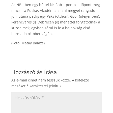
Az NB I-ben egy héttel később – pontos időpont még
nincs – a Puskás Akadémia elleni megyei rangadó
jön, utána pedig egy Paks (otthon), Győr (idegenben),
Ferencváros (i), Debrecen (o) menettel folytatódnak a
küzdelmek, egyben zárul is le a bajnokság első
harmada október végén.
(Fotó: Mátay Balázs)
Hozzászólás írása
Az e-mail címet nem tesszük közzé.
A kötelező
mezőket
*
karakterrel jelöltük