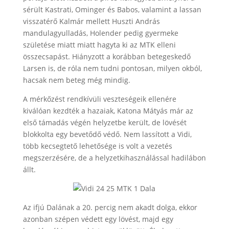
sérült Kastrati, Ominger és Babos, valamint a lassan
visszatérő Kalmár mellett Huszti András
mandulagyulladás, Holender pedig gyermeke
születése miatt miatt hagyta ki az MTK elleni
összecsapást. Hiányzott a korábban betegeskedő
Larsen is, de róla nem tudni pontosan, milyen okból,
hacsak nem beteg még mindig.
A mérkőzést rendkívüli veszteségeik ellenére
kiválóan kezdték a hazaiak, Katona Mátyás már az
első támadás végén helyzetbe került, de lövését
blokkolta egy bevetődő védő. Nem lassított a Vidi,
több kecsegtető lehetősége is volt a vezetés
megszerzésére, de a helyzetkihasználással hadilábon
állt.
Az ifjú Dalának a 20. percig nem akadt dolga, ekkor
azonban szépen védett egy lövést, majd egy