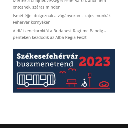
Mérték a talajnedvességet Fehérváron, ahol nem
öntöznek, száraz minden
Ismét éjjel dolgoznak a vágányokon – zajos munkák
Fehérvár környékén
A diákzenekaroktól a Budapest Ragtime Bandig –
pénteken kezdődik az Alba Regia Feszt