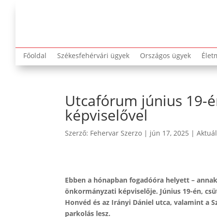
Főoldal
Székesfehérvári ügyek
Országos ügyek
Élet
Utcafórum június 19-é
képviselővel
Szerző:
Fehervar Szerzo
|
jún 17, 2025
|
Aktuál
Ebben a hónapban fogadóóra helyett – annak 
önkormányzati képviselője. Június 19-én, csü
Honvéd és az Irányi Dániel utca, valamint a 
parkolás lesz.