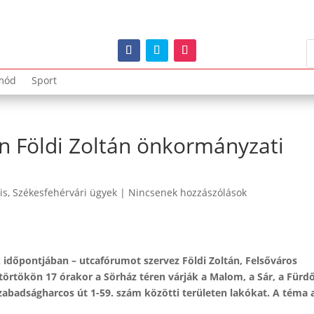
mód
Sport
n Földi Zoltán önkormányzati
is
,
Székesfehérvári ügyek
|
Nincsenek hozzászólások
időpontjában – utcafórumot szervez Földi Zoltán, Felsőváros
törtökön 17 órakor a Sörház téren várják a Malom, a Sár, a Fürdő
Szabadságharcos út 1-59. szám közötti területen lakókat. A téma 