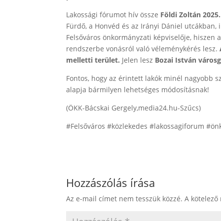
Lakossági fórumot hív össze
Földi Zoltán
2025.
Fürdő, a Honvéd és az Irányi Dániel utcákban, i
Felsőváros önkormányzati képviselője, hiszen a
rendszerbe vonásról való véleménykérés lesz.
melletti terület.
Jelen lesz
Bozai István váro
Fontos, hogy az érintett lakók minél nagyobb 
alapja bármilyen lehetséges módosításnak!
(ÖKK-Bácskai Gergely,media24.hu-Szűcs)
#Felsőváros #közlekedes #lakossagiforum #ön
Hozzászólás írása
Az e-mail címet nem tesszük közzé.
A kötelező