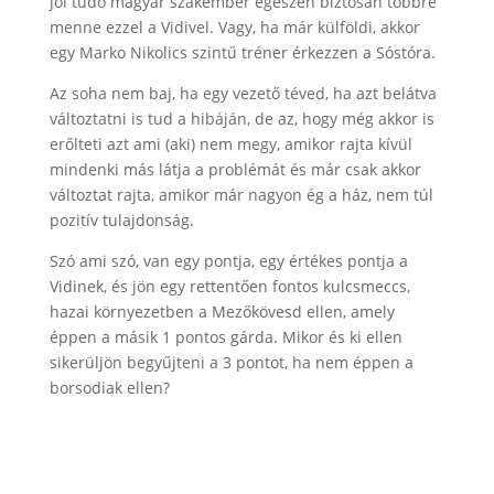
jól tudó magyar szakember egészen biztosan többre
menne ezzel a Vidivel. Vagy, ha már külföldi, akkor
egy Marko Nikolics szintű tréner érkezzen a Sóstóra.
Az soha nem baj, ha egy vezető téved, ha azt belátva
változtatni is tud a hibáján, de az, hogy még akkor is
erőlteti azt ami (aki) nem megy, amikor rajta kívül
mindenki más látja a problémát és már csak akkor
változtat rajta, amikor már nagyon ég a ház, nem túl
pozitív tulajdonság.
Szó ami szó, van egy pontja, egy értékes pontja a
Vidinek, és jön egy rettentően fontos kulcsmeccs,
hazai környezetben a Mezőkövesd ellen, amely
éppen a másik 1 pontos gárda. Mikor és ki ellen
sikerüljön begyűjteni a 3 pontot, ha nem éppen a
borsodiak ellen?