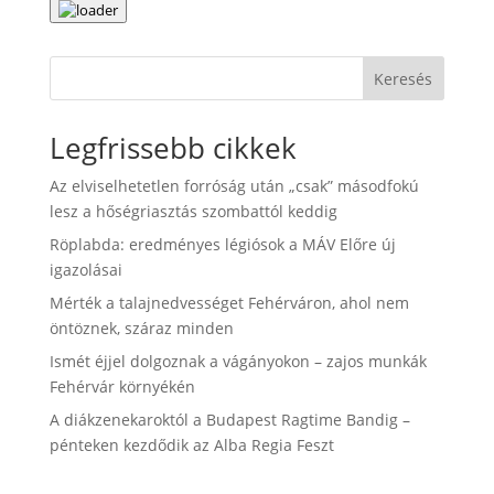
Keresés
Legfrissebb cikkek
Az elviselhetetlen forróság után „csak” másodfokú
lesz a hőségriasztás szombattól keddig
Röplabda: eredményes légiósok a MÁV Előre új
igazolásai
Mérték a talajnedvességet Fehérváron, ahol nem
öntöznek, száraz minden
Ismét éjjel dolgoznak a vágányokon – zajos munkák
Fehérvár környékén
A diákzenekaroktól a Budapest Ragtime Bandig –
pénteken kezdődik az Alba Regia Feszt