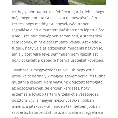
Az, hogy nem kapott ki a fehérvári gárda, lehet, hogy
még megmentette Grzelakot a menesztéstől, ám
kérdés, hogy meddig? A lengyel-svéd tréner
regnálása alatt a mutatott játékban nem lépett előre
a Vidi, sőt, tulajdonképpen semmiben, a statisztikái
sem jobbak, mint elődei mutatói voltak. Azt – tőle –
tudjuk, hogy vele az edzéseken mindenki nagyon jó,
ám a viccet félre téve, semmiben nem igazolt azt,
hogy őt kellett a kispadra hozni Husztiékat követően.
Továbbra is meggyőződéssel valljuk, hogy ezt a
produkciót bármelyik magyar szakemberrel fel tudná
mutatni a csapat! Nem vagyunk kifejezett támogatói
az edzőcseréknek, de erősen kérdéses, hogy
érdemes-e tovább tartani Grzelakot a vezetőedzői
poszton? Egy, a magyar mezőnyt sokkal jobban
ismerő, a játékosokkal minden tekintetben jobban
szót értő, határozott stílusú, motiválni és fegyelmezni