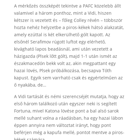
A mérkőzés összképét tekintve a PAFC közelebb állt
valamivel a három ponthoz, mint a Vidi, hiszen
kétszer is vezetett és – főleg Colley révén – többször
hozta nehéz helyzetbe a piros-kékek hátsó alakzatát,
amely ezúttal is két elkerülhető gólt kapott. Az
elsőnél Serafimov rúgott luftot egy elérhető,
kivágható lapos beadásnál, ami után vezetett a
házigazda (Plsek lőtt gólt), majd 1-1 után ismét az
északmacedón bekk volt az, akin megpattant egy
hazai lövés, Plsek próbálkozása, becsapva Tóth
kapust. Egyik sem varrható csak és egyértelműen az
ő nyakába, de…
A Vidi tartását és némi szerencséjét mutatja, hogy az
első három találkozó után egyszer neki is segített
Fortuna, mivel Katona lövése pont a bal alsó sarok
mellé suhant volna a ráadásban, ha egy hazai lábon
éppen annyira nem változtat irányt, hogy pont
beférjen még a kapufa mellé, pontot mentve a piros-
kékek számára.