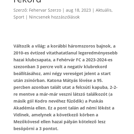
Szerző:
Fehervar Szerzo
|
aug 18, 2023
|
Aktuális
,
Sport
|
Nincsenek hozzászólások
Változik a világ: a korábbi háromszoros bajnok, a
2010-es évtized vitathatatlanul legeredményesebb
hazai klubcsapata, a Fehérvár FC a 2023-2024-es
szezonban 3 percre volt a negatív klubrekord
beállításához, ami négy vereséget jelent a start
után zsinórban. Katona Mátyás lövése a 95.
percben azonban talált utat a felcsúti kapuba, 2-2-
re mentve a már-már veszni látszó találkozót (a
másik gól Kodro nevéhez fűződik) a Puskás
Akadémia ellen. Ez a pont talán ad némi lökést a
Vidinek, amelynek a következő körben a
Mezőkövesd ellen hazai pályán kötelező lesz
besöpörni a 3 pontot.