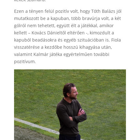
Ezen a tényen felül pozitív volt, hogy Tóth Balázs jól
mutatkozott be a kapuban, több bravúrja volt, a két
gólról nem tehetett, együtt élt a játékkal, amikor
kellett – Kovács Dánieltől eltérően -, kimozdult a
kapuból beadásokra és egyéb szituációban is. Fiola
visszatérése a kezdőbe hosszú kihagyása után,
valamint Kalmár játéka egyértelműen további
pozitívum.