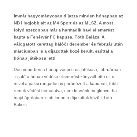
Immár hagyományosan díjazza minden hónapban az
NB I legjobbjait az M4 Sport és az MLSZ. A most
folyó szezonban már a harmadik havi elismerést
kapta a Fehérvár FC kapusa, Tóth Balázs. A
válogatott kerettag hálóőr december és február után
márciusban is a díjazottak közé került, ezúttal a
hónap játékosa lett!
Decemberben a hónap védése és játékosa, februárban
„csak” a hónap védése elismerést könyvelhette el, s
mivel a paksi rangadón is parádézott a kapuban, több
remek védést bemutatva, nem lennénk meglepve, ha
majd áprilisban is ott lenne a díjazottak között Tóth
Balázs.