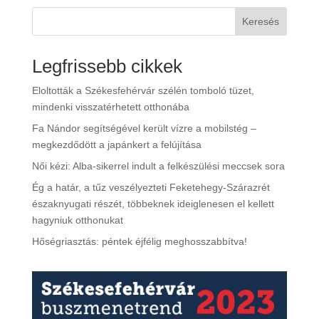
Keresés
Legfrissebb cikkek
Eloltották a Székesfehérvár szélén tomboló tüzet,
mindenki visszatérhetett otthonába
Fa Nándor segítségével került vízre a mobilstég –
megkezdődött a japánkert a felújítása
Női kézi: Alba-sikerrel indult a felkészülési meccsek sora
Ég a határ, a tűz veszélyezteti Feketehegy-Szárazrét
északnyugati részét, többeknek ideiglenesen el kellett
hagyniuk otthonukat
Hőségriasztás: péntek éjfélig meghosszabbítva!