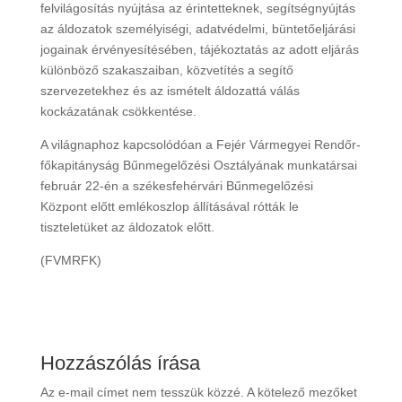
felvilágosítás nyújtása az érintetteknek, segítségnyújtás
az áldozatok személyiségi, adatvédelmi, büntetőeljárási
jogainak érvényesítésében, tájékoztatás az adott eljárás
különböző szakaszaiban, közvetítés a segítő
szervezetekhez és az ismételt áldozattá válás
kockázatának csökkentése.
A világnaphoz kapcsolódóan a Fejér Vármegyei Rendőr-
főkapitányság Bűnmegelőzési Osztályának munkatársai
február 22-én a székesfehérvári Bűnmegelőzési
Központ előtt emlékoszlop állításával rótták le
tiszteletüket az áldozatok előtt.
(FVMRFK)
Hozzászólás írása
Az e-mail címet nem tesszük közzé.
A kötelező mezőket