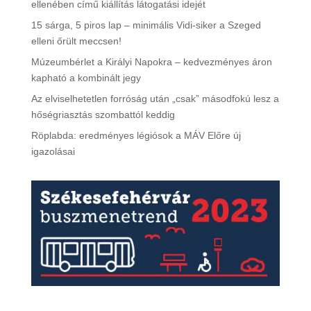
ellenében című kiállítás látogatási idejét
15 sárga, 5 piros lap – minimális Vidi-siker a Szeged
elleni őrült meccsen!
Múzeumbérlet a Királyi Napokra – kedvezményes áron
kapható a kombinált jegy
Az elviselhetetlen forróság után „csak” másodfokú lesz a
hőségriasztás szombattól keddig
Röplabda: eredményes légiósok a MÁV Előre új
igazolásai