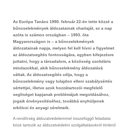
Az Európa Tanács 1990. február 22-én tette közzé a
bűncselekmények áldozatainak chartaját, ez a nap
azóta is számos országban – 1993. óta
Magyarországon is – a bűncselekmények
áldozatainak napja, melyen fel kell hívni a figyelmet
az áldozatsegítés fontosságára, egyben kifejezésre
juttatni, hogy a társadalom, a közösség szolidáris
mindazokkal, akik bűncselekmény áldozatává
váltak. Az áldozatsegítés célja, hogy a
bűncselekmény vagy tulajdon elleni szabálysértés
sértettjei, illetve azok hozzátartozói megfelelő
segítséget kapjanak problémájuk megoldásához,
jogaik érvényesítéséhez, továbbá enyhüljenek
erkölcsi és anyagi sérelmeik.
A rendőrség áldozatvédelemmel összefüggő feladatai
közé tartozik az áldozatvédelmi szolgáltatásokról történő