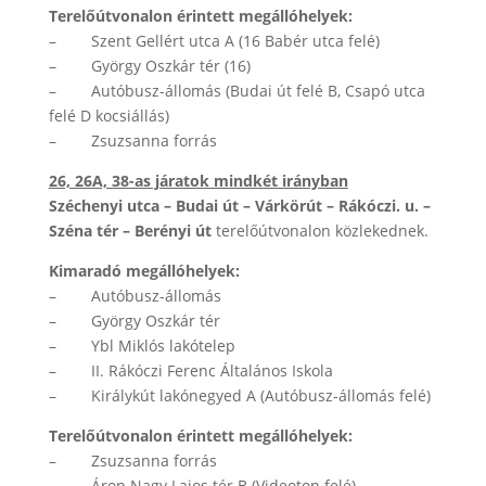
Terelőútvonalon érintett megállóhelyek:
– Szent Gellért utca A (16 Babér utca felé)
– György Oszkár tér (16)
– Autóbusz-állomás (Budai út felé B, Csapó utca
felé D kocsiállás)
– Zsuzsanna forrás
26, 26A, 38-as járatok mindkét irányban
Széchenyi utca – Budai út – Várkörút – Rákóczi. u. –
Széna tér – Berényi út
terelőútvonalon közlekednek.
Kimaradó megállóhelyek:
– Autóbusz-állomás
– György Oszkár tér
– Ybl Miklós lakótelep
– II. Rákóczi Ferenc Általános Iskola
– Királykút lakónegyed A (Autóbusz-állomás felé)
Terelőútvonalon érintett megállóhelyek:
– Zsuzsanna forrás
– Áron Nagy Lajos tér B (Videoton felé)