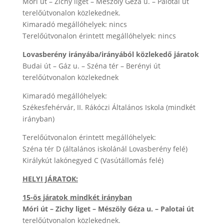
Móri út – Zichy liget – Mészöly Géza u. – Palotai út
terelőútvonalon közlekednek.
Kimaradó megállóhelyek: nincs
Terelőútvonalon érintett megállóhelyek: nincs
Lovasberény irányába/irányából közlekedő járatok
Budai út – Gáz u. – Széna tér – Berényi út
terelőútvonalon közlekednek
Kimaradó megállóhelyek:
Székesfehérvár, II. Rákóczi Általános Iskola (mindkét
irányban)
Terelőútvonalon érintett megállóhelyek:
Széna tér D (általános iskolánál Lovasberény felé)
Királykút lakónegyed C (Vasútállomás felé)
HELYI JÁRATOK:
15-ös járatok mindkét irányban
Móri út – Zichy liget – Mészöly Géza u. – Palotai út
terelőútvonalon közlekednek.