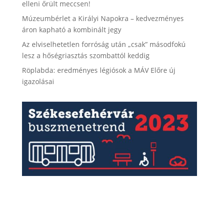
elleni őrült meccsen!
Múzeumbérlet a Királyi Napokra – kedvezményes
áron kapható a kombinált jegy
Az elviselhetetlen forróság után „csak” másodfokú
lesz a hőségriasztás szombattól keddig
Röplabda: eredményes légiósok a MÁV Előre új
igazolásai