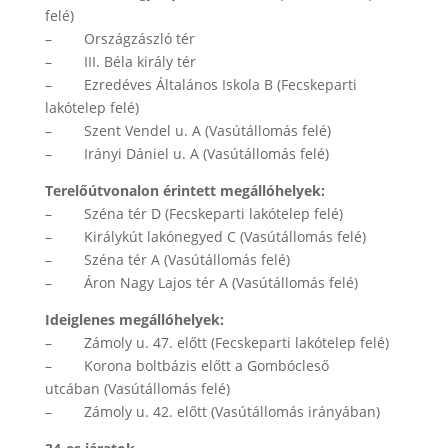
felé)
– Országzászló tér
– III. Béla király tér
– Ezredéves Általános Iskola B (Fecskeparti
lakótelep felé)
– Szent Vendel u. A (Vasútállomás felé)
– Irányi Dániel u. A (Vasútállomás felé)
Terelőútvonalon érintett megállóhelyek:
– Széna tér D (Fecskeparti lakótelep felé)
– Királykút lakónegyed C (Vasútállomás felé)
– Széna tér A (Vasútállomás felé)
– Áron Nagy Lajos tér A (Vasútállomás felé)
Ideiglenes megállóhelyek:
– Zámoly u. 47. előtt (Fecskeparti lakótelep felé)
– Korona boltbázis előtt a Gombócleső
utcában (Vasútállomás felé)
– Zámoly u. 42. előtt (Vasútállomás irányában)