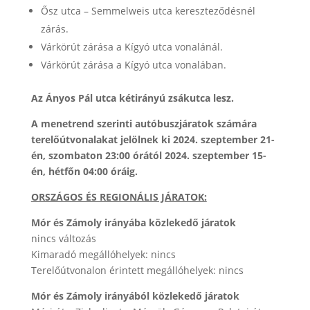
Ősz utca – Semmelweis utca kereszteződésnél
zárás.
Várkörút zárása a Kígyó utca vonalánál.
Várkörút zárása a Kígyó utca vonalában.
Az Ányos Pál utca kétirányú zsákutca lesz.
A menetrend szerinti autóbuszjáratok számára
terelőútvonalakat jelölnek ki 2024. szeptember 21-
én, szombaton 23:00 órától 2024. szeptember 15-
én, hétfőn 04:00 óráig.
ORSZÁGOS ÉS REGIONÁLIS JÁRATOK:
Mór és Zámoly irányába közlekedő járatok
nincs változás
Kimaradó megállóhelyek: nincs
Terelőútvonalon érintett megállóhelyek: nincs
Mór és Zámoly irányából közlekedő járatok