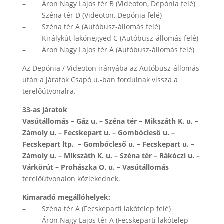
– Áron Nagy Lajos tér B (Videoton, Depónia felé)
– Széna tér D (Videoton, Depónia felé)
– Széna tér A (Autóbusz-állomás felé)
– Királykút lakónegyed C (Autóbusz-állomás felé)
– Áron Nagy Lajos tér A (Autóbusz-állomás felé)
Az Depónia / Videoton irányába az Autóbusz-állomás
után a járatok Csapó u.-ban fordulnak vissza a
terelőútvonalra.
33-as járatok
Vasútállomás – Gáz u. – Széna tér – Mikszáth K. u. –
Zámoly u. – Fecskepart u. – Gombócleső u. –
Fecskepart ltp. – Gombócleső u. – Fecskepart u. –
Zámoly u. – Mikszáth K. u. – Széna tér – Rákóczi u. –
Várkörút – Prohászka O. u. – Vasútállomás
terelőútvonalon közlekednek.
Kimaradó megállóhelyek:
– Széna tér A (Fecskeparti lakótelep felé)
– Áron Nagy Lajos tér A (Fecskeparti lakótelep