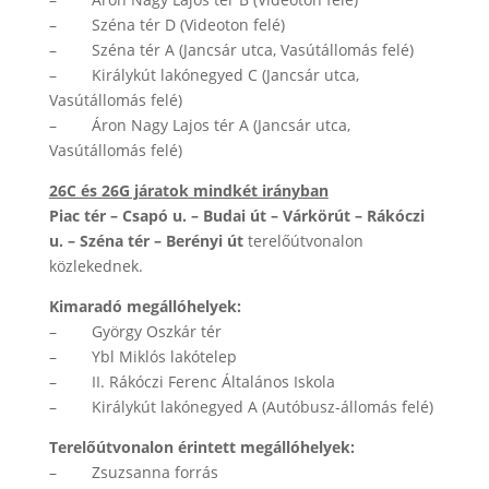
– Széna tér D (Videoton felé)
– Széna tér A (Jancsár utca, Vasútállomás felé)
– Királykút lakónegyed C (Jancsár utca,
Vasútállomás felé)
– Áron Nagy Lajos tér A (Jancsár utca,
Vasútállomás felé)
26C és 26G járatok mindkét irányban
Piac tér – Csapó u. – Budai út – Várkörút – Rákóczi
u. – Széna tér – Berényi út
terelőútvonalon
közlekednek.
Kimaradó megállóhelyek:
– György Oszkár tér
– Ybl Miklós lakótelep
– II. Rákóczi Ferenc Általános Iskola
– Királykút lakónegyed A (Autóbusz-állomás felé)
Terelőútvonalon érintett megállóhelyek:
– Zsuzsanna forrás