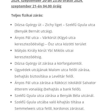
2024. szeptember 20-án 23.00 órától 2024.
szeptember 21-én 04.00 óráig
Teljes fizikai zárás:
Dózsa György út – Zichy liget – Szekfű Gyula utca
(Benyák Bernát utcáig).
Ányos Pál utca – Várkörút (Kígyó utca
kereszteződéséig) – Ősz utca közötti terület
Mátyás Király körút Ybl Miklós utcai
kereszteződésig.
Dózsa György út zárása a körforgalomtól.
Ügyvédek utcájának Malom utca felőli zárása,
behajtás biztosítása a Levéltár felől.
Ányos Pál utca zárása a Rákóczi iskolától Salvator
étterem vonaláig (behajtás a bank felől).
Szekfű Gyula utca zárása a Benyák Béla utcánál.
Szekfű Gyula utcába való kihajtás tiltása a
Semmelweis utca felől, kordonos zárással.