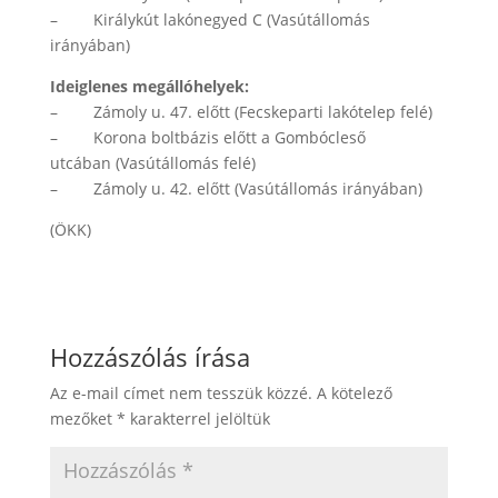
– Királykút lakónegyed C (Vasútállomás
irányában)
Ideiglenes megállóhelyek:
– Zámoly u. 47. előtt (Fecskeparti lakótelep felé)
– Korona boltbázis előtt a Gombócleső
utcában (Vasútállomás felé)
– Zámoly u. 42. előtt (Vasútállomás irányában)
(ÖKK)
Hozzászólás írása
Az e-mail címet nem tesszük közzé.
A kötelező
mezőket
*
karakterrel jelöltük