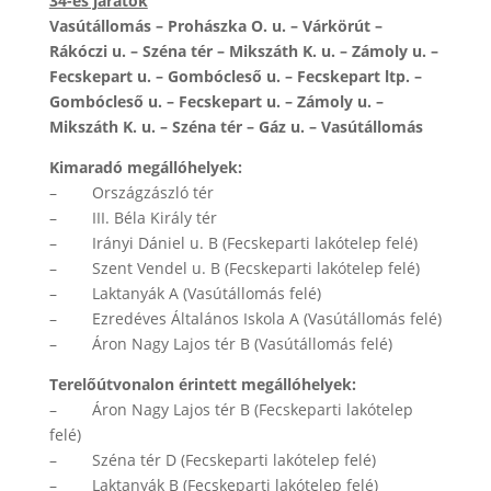
34-es járatok
Vasútállomás – Prohászka O. u. – Várkörút –
Rákóczi u. – Széna tér – Mikszáth K. u. – Zámoly u. –
Fecskepart u. – Gombócleső u. – Fecskepart ltp. –
Gombócleső u. – Fecskepart u. – Zámoly u. –
Mikszáth K. u. – Széna tér – Gáz u. – Vasútállomás
Kimaradó megállóhelyek:
– Országzászló tér
– III. Béla Király tér
– Irányi Dániel u. B (Fecskeparti lakótelep felé)
– Szent Vendel u. B (Fecskeparti lakótelep felé)
– Laktanyák A (Vasútállomás felé)
– Ezredéves Általános Iskola A (Vasútállomás felé)
– Áron Nagy Lajos tér B (Vasútállomás felé)
Terelőútvonalon érintett megállóhelyek:
– Áron Nagy Lajos tér B (Fecskeparti lakótelep
felé)
– Széna tér D (Fecskeparti lakótelep felé)
– Laktanyák B (Fecskeparti lakótelep felé)