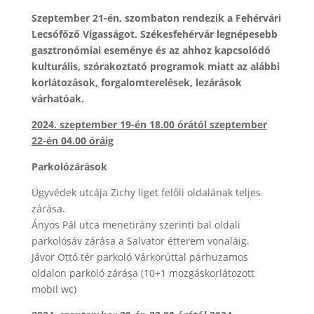
Szeptember 21-én, szombaton rendezik a Fehérvári
Lecsófőző Vigasságot. Székesfehérvár legnépesebb
gasztronómiai eseménye és az ahhoz kapcsolódó
kulturális, szórakoztató programok miatt az alábbi
korlátozások, forgalomterelések, lezárások
várhatóak.
2024. szeptember 19-én 18.00 órától
szeptember
22-én 04.00 óráig
Parkolózárások
Ügyvédek utcája Zichy liget felőli oldalának teljes
zárása.
Ányos Pál utca menetirány szerinti bal oldali
parkolósáv zárása a Salvator étterem vonaláig.
Jávor Ottó tér parkoló Várkörúttal párhuzamos
oldalon parkoló zárása (10+1 mozgáskorlátozott
mobil wc)