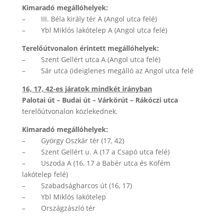
Kimaradó megállóhelyek:
– III. Béla király tér A (Angol utca felé)
– Ybl Miklós lakótelep A (Angol utca felé)
Terelőútvonalon érintett megállóhelyek:
– Szent Gellért utca A (Angol utca felé)
– Sár utca (ideiglenes megálló az Angol utca felé
16, 17, 42-es járatok mindkét irányban
Palotai út – Budai út – Várkörút – Rákóczi utca
terelőútvonalon közlekednek.
Kimaradó megállóhelyek:
– György Oszkár tér (17, 42)
– Szent Gellért u. A (17 a Csapó utca felé)
– Uszoda A (16, 17 a Babér utca és Köfém
lakótelep felé)
– Szabadságharcos út (16, 17)
– Ybl Miklós lakótelep
– Országzászló tér