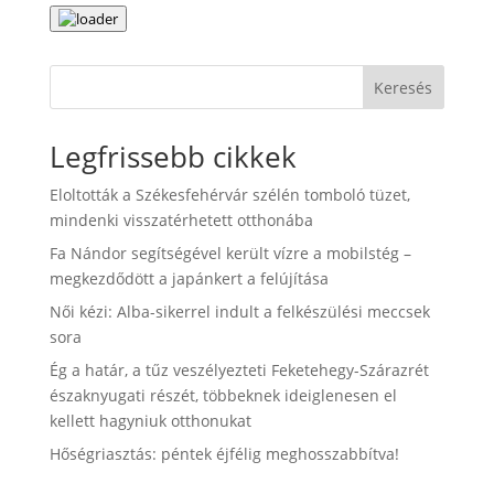
Keresés
Legfrissebb cikkek
Eloltották a Székesfehérvár szélén tomboló tüzet,
mindenki visszatérhetett otthonába
Fa Nándor segítségével került vízre a mobilstég –
megkezdődött a japánkert a felújítása
Női kézi: Alba-sikerrel indult a felkészülési meccsek
sora
Ég a határ, a tűz veszélyezteti Feketehegy-Szárazrét
északnyugati részét, többeknek ideiglenesen el
kellett hagyniuk otthonukat
Hőségriasztás: péntek éjfélig meghosszabbítva!