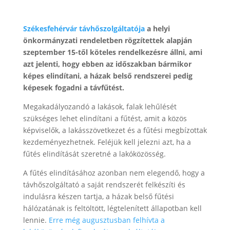
Székesfehérvár távhőszolgáltatója
a helyi
önkormányzati rendeletben rögzítettek alapján
szeptember 15-től köteles rendelkezésre állni, ami
azt jelenti, hogy ebben az időszakban bármikor
képes elindítani, a házak belső rendszerei pedig
képesek fogadni a távfűtést.
Megakadályozandó a lakások, falak lehűlését
szükséges lehet elindítani a fűtést, amit a közös
képviselők, a lakásszövetkezet és a fűtési megbízottak
kezdeményezhetnek. Feléjük kell jelezni azt, ha a
fűtés elindítását szeretné a lakóközösség.
A fűtés elindításához azonban nem elegendő, hogy a
távhőszolgáltató a saját rendszerét felkészíti és
indulásra készen tartja, a házak belső fűtési
hálózatának is feltöltött, légtelenített állapotban kell
lennie.
Erre még augusztusban felhívta a