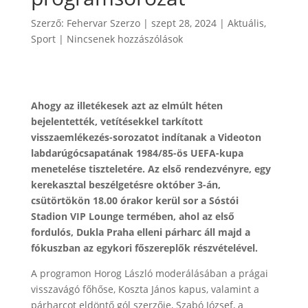
Szerző:
Fehervar Szerzo
|
szept 28, 2024
|
Aktuális
,
Sport
|
Nincsenek hozzászólások
Ahogy az illetékesek azt az elmúlt héten
bejelentették, vetítésekkel tarkított
visszaemlékezés-sorozatot indítanak a Videoton
labdarúgócsapatának 1984/85-ös UEFA-kupa
menetelése tiszteletére. Az első rendezvényre, egy
kerekasztal beszélgetésre október 3-án,
csütörtökön 18.00 órakor kerül sor a Sóstói
Stadion VIP Lounge termében, ahol az első
fordulós, Dukla Praha elleni párharc áll majd a
fókuszban az egykori főszereplők részvételével.
A programon Horog László moderálásában a prágai
visszavágó főhőse, Koszta János kapus, valamint a
párharcot eldöntő gól szerzője, Szabó József, a