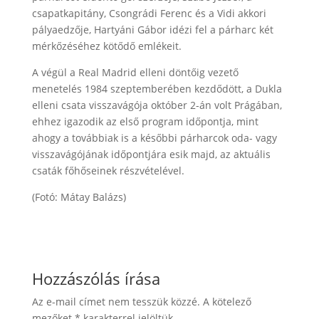
csapatkapitány, Csongrádi Ferenc és a Vidi akkori
pályaedzője, Hartyáni Gábor idézi fel a párharc két
mérkőzéséhez kötődő emlékeit.
A végül a Real Madrid elleni döntőig vezető
menetelés 1984 szeptemberében kezdődött, a Dukla
elleni csata visszavágója október 2-án volt Prágában,
ehhez igazodik az első program időpontja, mint
ahogy a továbbiak is a későbbi párharcok oda- vagy
visszavágójának időpontjára esik majd, az aktuális
csaták főhőseinek részvételével.
(Fotó: Mátay Balázs)
Hozzászólás írása
Az e-mail címet nem tesszük közzé.
A kötelező
mezőket
*
karakterrel jelöltük