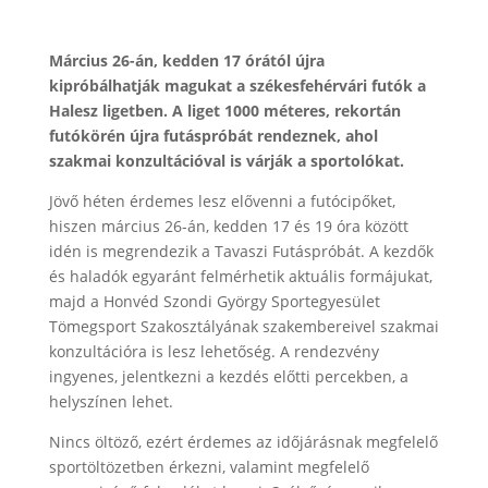
Március 26-án, kedden 17 órától újra
kipróbálhatják magukat a székesfehérvári futók a
Halesz ligetben. A liget 1000 méteres, rekortán
futókörén újra futáspróbát rendeznek, ahol
szakmai konzultációval is várják a sportolókat.
Jövő héten érdemes lesz elővenni a futócipőket,
hiszen március 26-án, kedden 17 és 19 óra között
idén is megrendezik a Tavaszi Futáspróbát. A kezdők
és haladók egyaránt felmérhetik aktuális formájukat,
majd a Honvéd Szondi György Sportegyesület
Tömegsport Szakosztályának szakembereivel szakmai
konzultációra is lesz lehetőség. A rendezvény
ingyenes, jelentkezni a kezdés előtti percekben, a
helyszínen lehet.
Nincs öltöző, ezért érdemes az időjárásnak megfelelő
sportöltözetben érkezni, valamint megfelelő