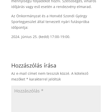
mennyiségű folyadékot hozni. Szélsőséges, viharos
időjárás vagy eső esetén a rendezvény elmarad.
Az Önkormányzat és a Honvéd Szondi György
Sportegyesület által tervezett nyári futáspróba
időpontja:
2024. június 25. (kedd) 17:00-19:00.
Hozzászólás írása
Az e-mail címet nem tesszük közzé.
A kötelező
mezőket
*
karakterrel jelöltük