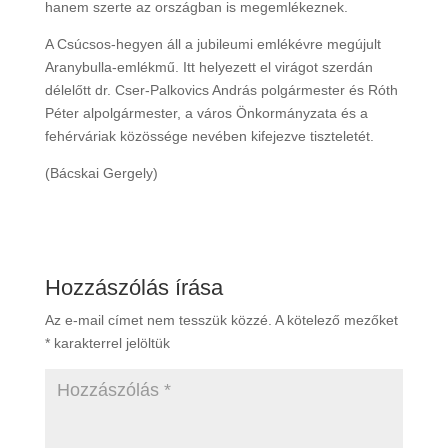
hanem szerte az országban is megemlékeznek.
A Csúcsos-hegyen áll a jubileumi emlékévre megújult
Aranybulla-emlékmű. Itt helyezett el virágot szerdán
délelőtt dr. Cser-Palkovics András polgármester és Róth
Péter alpolgármester, a város Önkormányzata és a
fehérváriak közössége nevében kifejezve tiszteletét.
(Bácskai Gergely)
Hozzászólás írása
Az e-mail címet nem tesszük közzé.
A kötelező mezőket
*
karakterrel jelöltük