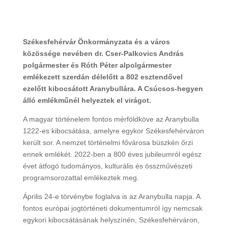
Székesfehérvár Önkormányzata és a város
közössége nevében dr. Cser-Palkovics András
polgármester és Róth Péter alpolgármester
emlékezett szerdán délelőtt a 802 esztendővel
ezelőtt kibocsátott Aranybullára. A Csúcsos-hegyen
álló emlékműnél helyeztek el virágot.
A magyar történelem fontos mérföldköve az Aranybulla
1222-es kibocsátása, amelyre egykor Székesfehérváron
került sor. A nemzet történelmi fővárosa büszkén őrzi
ennek emlékét. 2022-ben a 800 éves jubileumról egész
évet átfogó tudományos, kulturális és összművészeti
programsorozattal emlékeztek meg.
Április 24-e törvénybe foglalva is az Aranybulla napja. A
fontos európai jogtörténeti dokumentumról így nemcsak
egykori kibocsátásának helyszínén, Székesfehérváron,