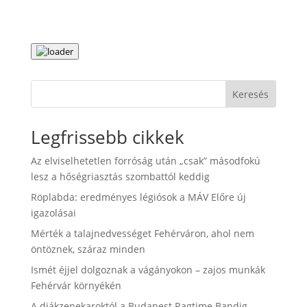
Keresés
Legfrissebb cikkek
Az elviselhetetlen forróság után „csak” másodfokú
lesz a hőségriasztás szombattól keddig
Röplabda: eredményes légiósok a MÁV Előre új
igazolásai
Mérték a talajnedvességet Fehérváron, ahol nem
öntöznek, száraz minden
Ismét éjjel dolgoznak a vágányokon – zajos munkák
Fehérvár környékén
A diákzenekaroktól a Budapest Ragtime Bandig –