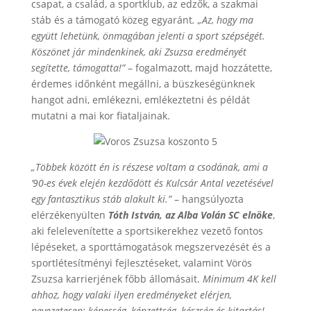
csapat, a család, a sportklub, az edzők, a szakmai
stáb és a támogató közeg egyaránt
. „Az, hogy ma
együtt lehetünk, önmagában jelenti a sport szépségét.
Köszönet jár mindenkinek, aki Zsuzsa eredményét
segítette, támogatta!”
– fogalmazott, majd hozzátette,
érdemes időnként megállni, a büszkeségünknek
hangot adni, emlékezni, emlékeztetni és példát
mutatni a mai kor fiataljainak.
„Többek között én is részese voltam a csodának, ami a
’90-es évek elején kezdődött és Kulcsár Antal vezetésével
egy fantasztikus stáb alakult ki.”
– hangsúlyozta
elérzékenyülten
Tóth István, az Alba Volán SC elnöke
,
aki felelevenítette a sportsikerekhez vezető fontos
lépéseket, a sporttámogatások megszervezését és a
sportlétesítményi fejlesztéseket, valamint Vörös
Zsuzsa karrierjének főbb állomásait.
Minimum 4K kell
ahhoz, hogy valaki ilyen eredményeket elérjen,
nevezetesen: képesség, képzettség, készség és kitartás!
–