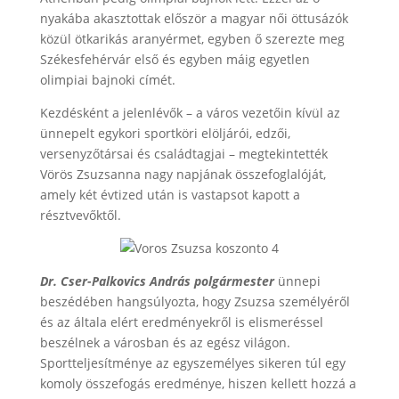
nyakába akasztottak először a magyar női öttusázók
közül ötkarikás aranyérmet, egyben ő szerezte meg
Székesfehérvár első és egyben máig egyetlen
olimpiai bajnoki címét.
Kezdésként a jelenlévők – a város vezetőin kívül az
ünnepelt egykori sportköri elöljárói, edzői,
versenyzőtársai és családtagjai – megtekintették
Vörös Zsuzsanna nagy napjának összefoglalóját,
amely két évtized után is vastapsot kapott a
résztvevőktől.
D
r. Cser-Palkovics András polgármester
ünnepi
beszédében hangsúlyozta, hogy Zsuzsa személyéről
és az általa elért eredményekről is elismeréssel
beszélnek a városban és az egész világon.
Sportteljesítménye az egyszemélyes sikeren túl egy
komoly összefogás eredménye, hiszen kellett hozzá a