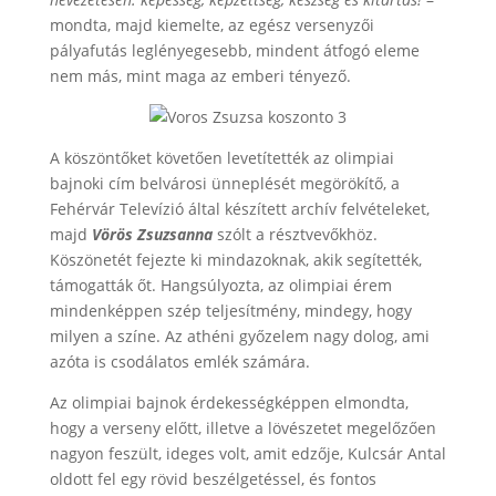
mondta, majd kiemelte, az egész versenyzői
pályafutás leglényegesebb, mindent átfogó eleme
nem más, mint maga az emberi tényező.
A köszöntőket követően levetítették az olimpiai
bajnoki cím belvárosi ünneplését megörökítő, a
Fehérvár Televízió által készített archív felvételeket,
majd
Vörös Zsuzsanna
szólt a résztvevőkhöz.
Köszönetét fejezte ki mindazoknak, akik segítették,
támogatták őt. Hangsúlyozta, az olimpiai érem
mindenképpen szép teljesítmény, mindegy, hogy
milyen a színe. Az athéni győzelem nagy dolog, ami
azóta is csodálatos emlék számára.
Az olimpiai bajnok érdekességképpen elmondta,
hogy a verseny előtt, illetve a lövészetet megelőzően
nagyon feszült, ideges volt, amit edzője, Kulcsár Antal
oldott fel egy rövid beszélgetéssel, és fontos