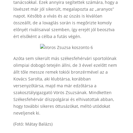
tanácsokkal. Ezek annyira segítettek számára, hogy a
lövészet már jól sikerült, megalapozta az „aranyos”
napot. Később a vívás és az úszás is kiválóan
összeállt, de a lovaglás során is megőrizte komoly
előnyét riválisaival szemben, így erejét jól beosztva
ért elsőként a célba a futás végén.
Azóta sem sikerült más székesfehérvári sportolónak
olimpiai dobogó tetején állni, de 3 évvel ezelőtt nem
állt tőle messze remek tokiói bronzérmével az a
Kovács Sarolta, aki klubtársa, korábban
versenyzőtársa, majd ma már edzőtársa a
szakosztályigazgató Vörös Zsuzsának. Mindketten
Székesfehérvár díszpolgárai és elhivatottak abban,
hogy további sikeres öttusázókat, méltó utódokat
neveljenek ki.
(Fotó: Mátay Balázs)