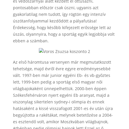
és védőszárnyai alatt kezdett el öttusázni,
pontosabban először csak úszni, ugyanis azt
gyakorlatilag nem tudott, így rögtön egy intenzív
úszótanfolyammal kezdődött a pályafutása!
Érdekesség, hogy később kifejezett erőssége lett az
úszás, olyannyira, hogy a sportág egyik legjobbja volt
ebben a számban.
Az első háromtusa versenyen már megmutatkozott
tehetsége, majd évről évre egyre eredményesebbé
vált. 1997-ben már junior egyéni Eb- és vb-győztes
lett, 1999-ben pedig a sportág első magyar női
világbajokaként ünnepelhettük. 2000-ben éppen
Székesfehérváron nyert egyéni Eb aranyat, majd a
viszonylag sikertelen sydney-i olimpia és ennek
hatásaként a kissé visszafogott 2001-es év után újra
begyújtotta a rakétákat, melynek betetőzése a 2004-
es esztendő volt, amikor Moszkvában világbajnok,
Athénban pedig olimpiai bajnok lett! Ezzel az ő