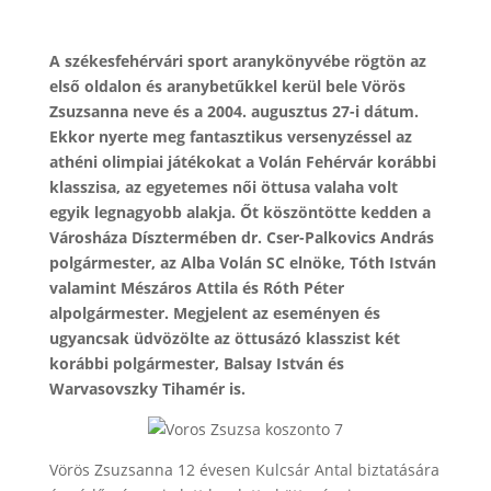
A székesfehérvári sport aranykönyvébe rögtön az
első oldalon és aranybetűkkel kerül bele Vörös
Zsuzsanna neve és a 2004. augusztus 27-i dátum.
Ekkor nyerte meg fantasztikus versenyzéssel az
athéni olimpiai játékokat a Volán Fehérvár korábbi
klasszisa, az egyetemes női öttusa valaha volt
egyik legnagyobb alakja. Őt köszöntötte kedden a
Városháza Dísztermében dr. Cser-Palkovics András
polgármester, az Alba Volán SC elnöke, Tóth István
valamint Mészáros Attila és Róth Péter
alpolgármester. Megjelent az eseményen és
ugyancsak üdvözölte az öttusázó klasszist két
korábbi polgármester, Balsay István és
Warvasovszky Tihamér is.
Vörös Zsuzsanna 12 évesen Kulcsár Antal biztatására