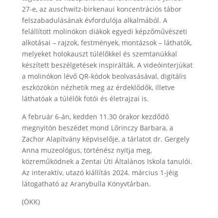
27-e, az auschwitz-birkenaui koncentrációs tábor
felszabadulásának évfordulója alkalmából. A
felállított molinókon diákok egyedi képzőművészeti
alkotásai – rajzok, festmények, montázsok – láthatók,
melyeket holokauszt túlélőkkel és szemtanúkkal
készített beszélgetések inspirálták. A videóinterjúkat
a molinókon lévő QR-kódok beolvasásával, digitális
eszközökön nézhetik meg az érdeklődők, illetve
láthatóak a túlélők fotói és életrajzai is.
A február 6-án, kedden 11.30 órakor kezdődő
megnyitón beszédet mond Lőrinczy Barbara, a
Zachor Alapítvány képviselője, a tárlatot dr. Gergely
Anna muzeológus, történész nyitja meg,
közreműködnek a Zentai Úti Általános Iskola tanulói.
Az interaktív, utazó kiállítás 2024. március 1-jéig
látogatható az Aranybulla Könyvtárban.
(ÖKK)