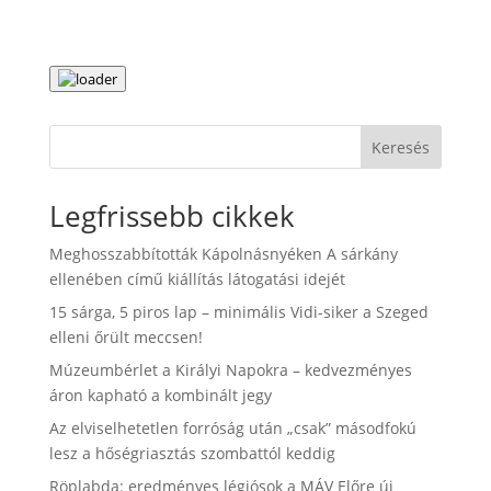
Keresés
Legfrissebb cikkek
Meghosszabbították Kápolnásnyéken A sárkány
ellenében című kiállítás látogatási idejét
15 sárga, 5 piros lap – minimális Vidi-siker a Szeged
elleni őrült meccsen!
Múzeumbérlet a Királyi Napokra – kedvezményes
áron kapható a kombinált jegy
Az elviselhetetlen forróság után „csak” másodfokú
lesz a hőségriasztás szombattól keddig
Röplabda: eredményes légiósok a MÁV Előre új