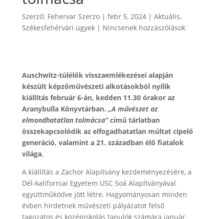
Szerző:
Fehervar Szerzo
|
febr 5, 2024
|
Aktuális
,
Székesfehérvári ügyek
|
Nincsenek hozzászólások
Auschwitz-túlélők visszaemlékezései alapján
készült képzőművészeti alkotásokból nyílik
kiállítás február 6-án, kedden 11.30 órakor az
Aranybulla Könyvtárban.
„A művészet az
elmondhatatlan tolmácsa”
című tárlatban
összekapcsolódik az elfogadhatatlan múltat cipelő
generáció, valamint a 21. században élő fiatalok
világa.
A kiállítás a Zachor Alapítvány kezdeményezésére, a
Dél-kaliforniai Egyetem USC Soá Alapítványával
együttműködve jött létre. Hagyományosan minden
évben hirdetnek művészeti pályázatot felső
tagozatos és középiskolás tanulók számára január