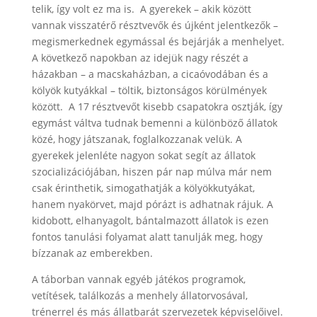
telik, így volt ez ma is. A gyerekek – akik között
vannak visszatérő résztvevők és újként jelentkezők –
megismerkednek egymással és bejárják a menhelyet.
A következő napokban az idejük nagy részét a
házakban – a macskaházban, a cicaóvodában és a
kölyök kutyákkal – töltik, biztonságos körülmények
között. A 17 résztvevőt kisebb csapatokra osztják, így
egymást váltva tudnak bemenni a különböző állatok
közé, hogy játszanak, foglalkozzanak velük. A
gyerekek jelenléte nagyon sokat segít az állatok
szocializációjában, hiszen pár nap múlva már nem
csak érinthetik, simogathatják a kölyökkutyákat,
hanem nyakörvet, majd pórázt is adhatnak rájuk. A
kidobott, elhanyagolt, bántalmazott állatok is ezen
fontos tanulási folyamat alatt tanulják meg, hogy
bízzanak az emberekben.
A táborban vannak egyéb játékos programok,
vetítések, találkozás a menhely állatorvosával,
trénerrel és más állatbarát szervezetek képviselőivel.