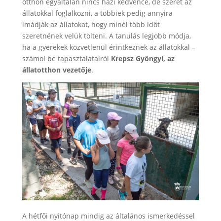
otthon egyáltalán nincs házi kedvence, de szeret az
állatokkal foglalkozni, a többiek pedig annyira
imádják az állatokat, hogy minél több időt
szeretnének velük tölteni. A tanulás legjobb módja,
ha a gyerekek közvetlenül érintkeznek az állatokkal –
számol be tapasztalatairól
Krepsz Gyöngyi, az
állatotthon vezetője
.
A hétfői nyitónap mindig az általános ismerkedéssel