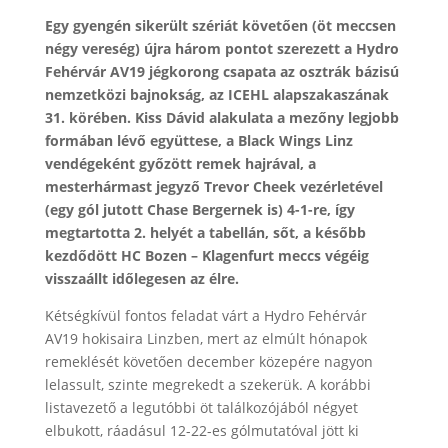
Egy gyengén sikerült szériát követően (öt meccsen
négy vereség) újra három pontot szerezett a Hydro
Fehérvár AV19 jégkorong csapata az osztrák bázisú
nemzetközi bajnokság, az ICEHL alapszakaszának
31. körében. Kiss Dávid alakulata a mezőny legjobb
formában lévő együttese, a Black Wings Linz
vendégeként győzött remek hajrával, a
mesterhármast jegyző Trevor Cheek vezérletével
(egy gól jutott Chase Bergernek is) 4-1-re, így
megtartotta 2. helyét a tabellán, sőt, a később
kezdődött HC Bozen – Klagenfurt meccs végéig
visszaállt időlegesen az élre.
Kétségkívül fontos feladat várt a Hydro Fehérvár
AV19 hokisaira Linzben, mert az elmúlt hónapok
remeklését követően december közepére nagyon
lelassult, szinte megrekedt a szekerük. A korábbi
listavezető a legutóbbi öt találkozójából négyet
elbukott, ráadásul 12-22-es gólmutatóval jött ki