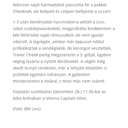
Atkinson saját harmadából passzolta fel a pakkot
Cheeknek, aki kilépett és szépen befejezte a ziccert.
1-3 után keményebb harcmodorra váltott a Linz,
sokat szabálytalankodott, megpróbálta kizökkenteni a
kék-fehéreket saját ritmusukból, de nem igazán
sikerült. A legvégén, amikor már kapusuk nélkül
próbálkoztak a vendéglátók, de korongot vesztettek,
Trevor Cheek pedig megszerezte a 3. gólját, egyben
végleg lezárta a nyitott kérdéseket. A végén még
akadt bunyó rendesen, már a lefújást követően is
püfölték egymást néhányan. A győzelem
mindenesetre a Voláné, s most más nem számít.
Folytatás szombaton (december 28.) 17.30-kor az
Alba Arénában a Vienna Capitals ellen.
(Fotó: BW Linz)