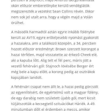
okán először emberelőnybe kerülő vendéglátók
megszerezték a vezetést Sean Collins révén. Ekkor
nem sok jel utalt arra, hogy a végén majd a Volán
örülhet.
A második harmadtól aztán egyre inkább fölénybe
került az AV19, egyre erőteljesebb nyomást gyakorolt
a hazaiakra, ami a találkozó közepén, a 34. percben
hozott először eredményt: Brown szerzett korongot a
hazai térfélen, majd visszatette az érkező Cheek elé,
aki a kapuba lőtt. Alig telt el fél perc, máris jött a
vezető fehérvári gól: Stajnoch lövésébe Berger ért
még bele a kapu előtt, a korong pedig az osztrákok
kapujában landolt.
A fehérvári csapat nem állt le, a hazai pedig görcsölt
az egyenlítésért, de egyértelmű volt a magyar fölény,
de egy darabig nem született újabb gól, mert kicsit
túljátszották a kecsegtető szituációkat Háriék. A 49.
minutumban dőlt el érdemben a meccs, amikor