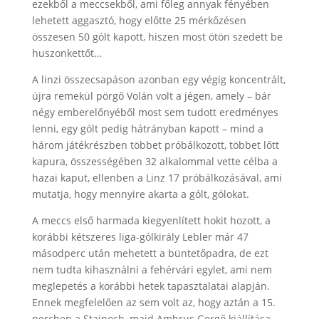
ezekből a meccsekből, ami főleg annyak fényében
lehetett aggasztó, hogy előtte 25 mérkőzésen
összesen 50 gólt kapott, hiszen most ötön szedett be
huszonkettőt…
A linzi összecsapáson azonban egy végig koncentrált,
újra remekül pörgő Volán volt a jégen, amely – bár
négy emberelőnyéből most sem tudott eredményes
lenni, egy gólt pedig hátrányban kapott – mind a
három játékrészben többet próbálkozott, többet lőtt
kapura, összességében 32 alkalommal vette célba a
hazai kaput, ellenben a Linz 17 próbálkozásával, ami
mutatja, hogy mennyire akarta a gólt, gólokat.
A meccs első harmada kiegyenlített hokit hozott, a
korábbi kétszeres liga-gólkirály Lebler már 47
másodperc után mehetett a büntetőpadra, de ezt
nem tudta kihasználni a fehérvári egylet, ami nem
meglepetés a korábbi hetek tapasztalatai alapján.
Ennek megfelelően az sem volt az, hogy aztán a 15.
percben a Stajnoch, majd Ambrus Gergő kiállítása