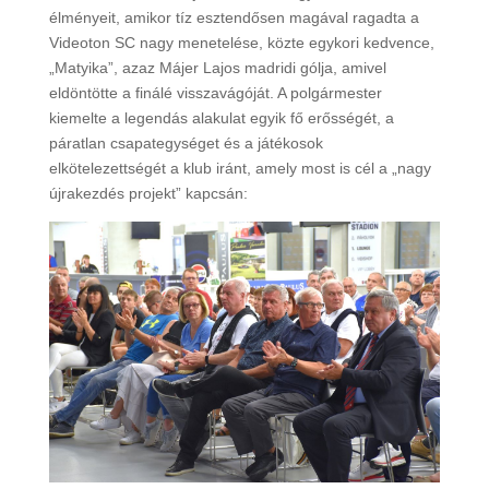
élményeit, amikor tíz esztendősen magával ragadta a
Videoton SC nagy menetelése, közte egykori kedvence,
„Matyika”, azaz Májer Lajos madridi gólja, amivel
eldöntötte a finálé visszavágóját. A polgármester
kiemelte a legendás alakulat egyik fő erősségét, a
páratlan csapategységet és a játékosok
elkötelezettségét a klub iránt, amely most is cél a „nagy
újrakezdés projekt” kapcsán: