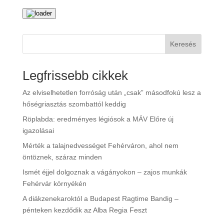
Keresés
Legfrissebb cikkek
Az elviselhetetlen forróság után „csak” másodfokú lesz a
hőségriasztás szombattól keddig
Röplabda: eredményes légiósok a MÁV Előre új
igazolásai
Mérték a talajnedvességet Fehérváron, ahol nem
öntöznek, száraz minden
Ismét éjjel dolgoznak a vágányokon – zajos munkák
Fehérvár környékén
A diákzenekaroktól a Budapest Ragtime Bandig –
pénteken kezdődik az Alba Regia Feszt