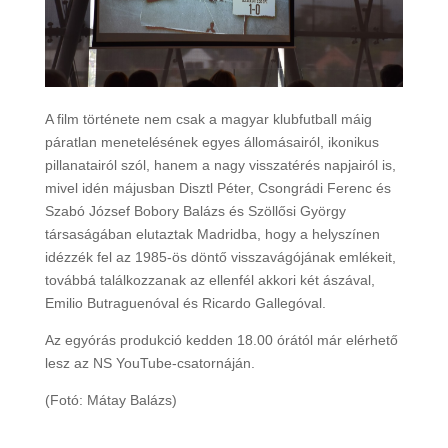
A film története nem csak a magyar klubfutball máig
páratlan menetelésének egyes állomásairól, ikonikus
pillanatairól szól, hanem a nagy visszatérés napjairól is,
mivel idén májusban Disztl Péter, Csongrádi Ferenc és
Szabó József Bobory Balázs és Szöllősi György
társaságában elutaztak Madridba, hogy a helyszínen
idézzék fel az 1985-ös döntő visszavágójának emlékeit,
továbbá találkozzanak az ellenfél akkori két ászával,
Emilio Butraguenóval és Ricardo Gallegóval.
Az egyórás produkció kedden 18.00 órától már elérhető
lesz az NS YouTube-csatornáján.
(Fotó: Mátay Balázs)