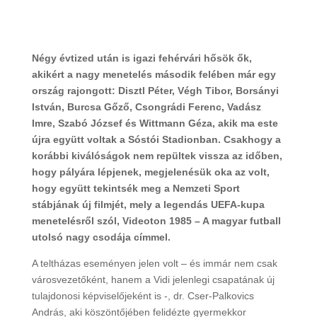
Négy évtized után is igazi fehérvári hősök ők,
akikért a nagy menetelés második felében már egy
ország rajongott: Disztl Péter, Végh Tibor, Borsányi
István, Burcsa Gőző, Csongrádi Ferenc, Vadász
Imre, Szabó József és Wittmann Géza, akik ma este
újra együtt voltak a Sóstói Stadionban. Csakhogy a
korábbi kiválóságok nem repültek vissza az időben,
hogy pályára lépjenek, megjelenésük oka az volt,
hogy együtt tekintsék meg a Nemzeti Sport
stábjának új filmjét, mely a legendás UEFA-kupa
menetelésről szól, Videoton 1985 – A magyar futball
utolsó nagy csodája címmel.
A teltházas eseményen jelen volt – és immár nem csak
városvezetőként, hanem a Vidi jelenlegi csapatának új
tulajdonosi képviselőjeként is -, dr. Cser-Palkovics
András, aki köszöntőjében felidézte gyermekkor