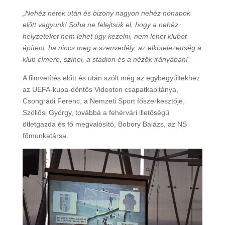
„Nehéz hetek után és bizony nagyon nehéz hónapok
előtt vagyunk! Soha ne felejtsük el, hogy a nehéz
helyzeteket nem lehet úgy kezelni, nem lehet klubot
építeni, ha nincs meg a szenvedély, az elkötelezettség a
klub címere, színei, a stadion és a nézők irányában!”
A filmvetítés előtt és után szólt még az egybegyűltekhez
az UEFA-kupa-döntős Videoton csapatkapitánya,
Csongrádi Ferenc, a Nemzeti Sport főszerkesztője,
Szöllősi György, továbbá a fehérvári illetőségű
ötletgazda és fő megvalósító, Bobory Balázs, az NS
főmunkatársa.