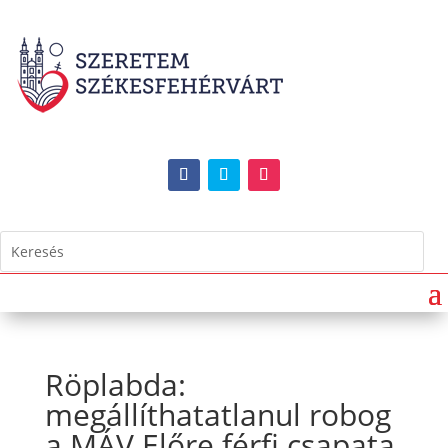
Röplabda:
megállíthatatlanul robog
a MÁV Előre férfi csapata