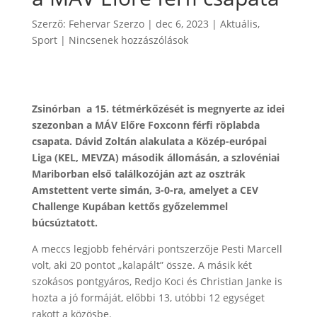
Szerző:
Fehervar Szerzo
|
dec 6, 2023
|
Aktuális
,
Sport
|
Nincsenek hozzászólások
Zsinórban a 15. tétmérkőzését is megnyerte az idei
szezonban a MÁV Előre Foxconn férfi röplabda
csapata. Dávid Zoltán alakulata a Közép-európai
Liga (KEL, MEVZA) második állomásán, a szlovéniai
Mariborban első találkozóján azt az osztrák
Amstettent verte simán, 3-0-ra, amelyet a CEV
Challenge Kupában kettős győzelemmel
búcsúztatott.
A meccs legjobb fehérvári pontszerzője Pesti Marcell
volt, aki 20 pontot „kalapált” össze. A másik két
szokásos pontgyáros, Redjo Koci és Christian Janke is
hozta a jó formáját, előbbi 13, utóbbi 12 egységet
rakott a közösbe.