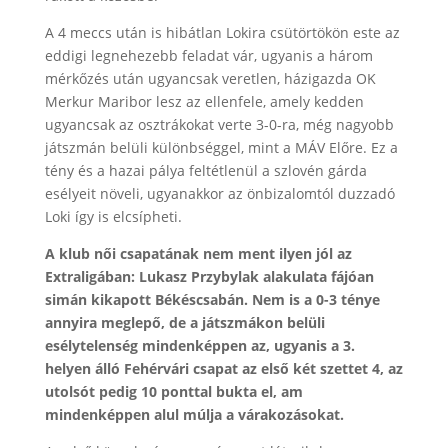
A 4 meccs után is hibátlan Lokira csütörtökön este az
eddigi legnehezebb feladat vár, ugyanis a három
mérkőzés után ugyancsak veretlen, házigazda OK
Merkur Maribor lesz az ellenfele, amely kedden
ugyancsak az osztrákokat verte 3-0-ra, még nagyobb
játszmán belüli különbséggel, mint a MÁV Előre. Ez a
tény és a hazai pálya feltétlenül a szlovén gárda
esélyeit növeli, ugyanakkor az önbizalomtól duzzadó
Loki így is elcsípheti.
A klub női csapatának nem ment ilyen jól az
Extraligában: Lukasz Przybylak alakulata fájóan
simán kikapott Békéscsabán. Nem is a 0-3 ténye
annyira meglepő, de a játszmákon belüli
esélytelenség mindenképpen az, ugyanis a 3.
helyen álló Fehérvári csapat az első két szettet 4, az
utolsót pedig 10 ponttal bukta el, am
mindenképpen alul múlja a várakozásokat.