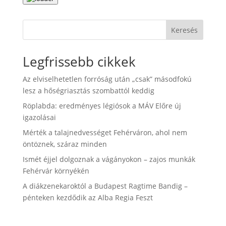
Keresés
Legfrissebb cikkek
Az elviselhetetlen forróság után „csak” másodfokú
lesz a hőségriasztás szombattól keddig
Röplabda: eredményes légiósok a MÁV Előre új
igazolásai
Mérték a talajnedvességet Fehérváron, ahol nem
öntöznek, száraz minden
Ismét éjjel dolgoznak a vágányokon – zajos munkák
Fehérvár környékén
A diákzenekaroktól a Budapest Ragtime Bandig –
pénteken kezdődik az Alba Regia Feszt