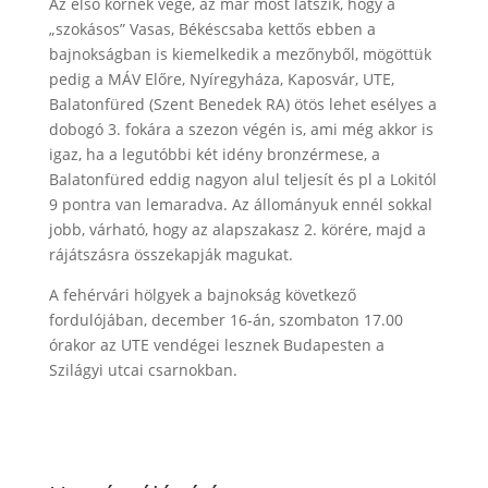
Az első körnek vége, az már most látszik, hogy a
„szokásos” Vasas, Békéscsaba kettős ebben a
bajnokságban is kiemelkedik a mezőnyből, mögöttük
pedig a MÁV Előre, Nyíregyháza, Kaposvár, UTE,
Balatonfüred (Szent Benedek RA) ötös lehet esélyes a
dobogó 3. fokára a szezon végén is, ami még akkor is
igaz, ha a legutóbbi két idény bronzérmese, a
Balatonfüred eddig nagyon alul teljesít és pl a Lokitól
9 pontra van lemaradva. Az állományuk ennél sokkal
jobb, várható, hogy az alapszakasz 2. körére, majd a
rájátszásra összekapják magukat.
A fehérvári hölgyek a bajnokság következő
fordulójában, december 16-án, szombaton 17.00
órakor az UTE vendégei lesznek Budapesten a
Szilágyi utcai csarnokban.