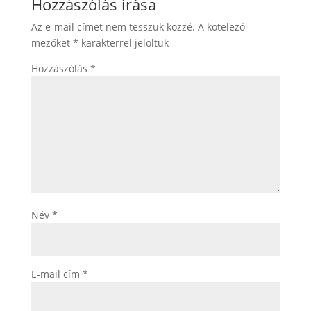
Hozzászólás írása
Az e-mail címet nem tesszük közzé.
A kötelező
mezőket
*
karakterrel jelöltük
Hozzászólás
*
Név
*
E-mail cím
*