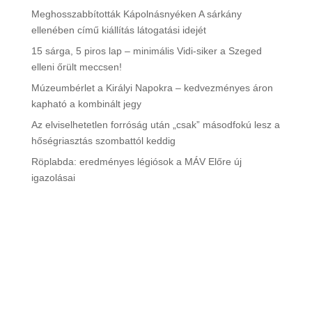
Meghosszabbították Kápolnásnyéken A sárkány
ellenében című kiállítás látogatási idejét
15 sárga, 5 piros lap – minimális Vidi-siker a Szeged
elleni őrült meccsen!
Múzeumbérlet a Királyi Napokra – kedvezményes áron
kapható a kombinált jegy
Az elviselhetetlen forróság után „csak” másodfokú lesz a
hőségriasztás szombattól keddig
Röplabda: eredményes légiósok a MÁV Előre új
igazolásai