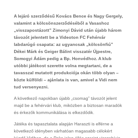
A lejáró szerződésű Kovács Bence és Nagy Gergely,
valamint a kölcsönszerződéséből a Vasashoz
„visszapostázott” Zimonyi Dávid után újabb három
távozót jelentett be a Videoton FC Fehérvár
labdarúgó csapata: az ugyancsak „kölcsönfiú”
Dékei Márk és Geiger Bálint visszatér Újpestre,
Somogyi Ádám pedig a Bp. Honvédhoz. A klub
utóbbi játékost szerette volna megtartani, de a
tavasszal mutatott produkciója okán több olyan –
közte külföldi – ajánlata is van, amivel a Vidi nem
tud versenyezni.
A következő napokban újabb „csomag” távozót jelent
majd be a fehérvári klub, miközben a biztosan maradók
és érkezők kommunikálása is elkezdődik.
Játéka és tapasztalata alapján Haraszti is elférne a
következő idényben várhatóan magasabb célokért