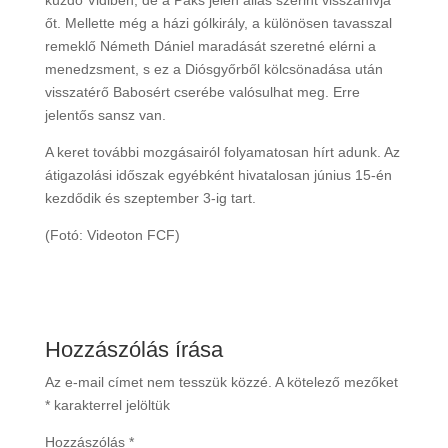
küzdő Vidiben, de a Paks jelen állás szerint visszahívja
őt. Mellette még a házi gólkirály, a különösen tavasszal
remeklő Németh Dániel maradását szeretné elérni a
menedzsment, s ez a Diósgyőrből kölcsönadása után
visszatérő Babosért cserébe valósulhat meg. Erre
jelentős sansz van.
A keret további mozgásairól folyamatosan hírt adunk. Az
átigazolási időszak egyébként hivatalosan június 15-én
kezdődik és szeptember 3-ig tart.
(Fotó: Videoton FCF)
Hozzászólás írása
Az e-mail címet nem tesszük közzé.
A kötelező mezőket
*
karakterrel jelöltük
Hozzászólás
*